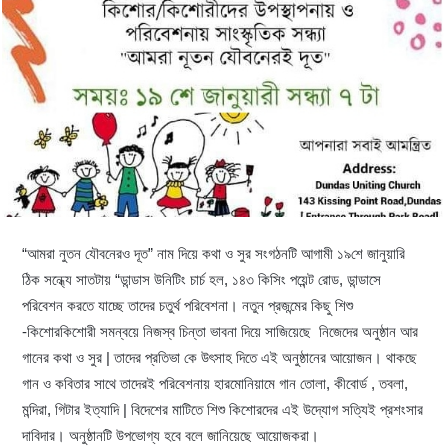
“আমরা নুতন যৌবনেরও দূত” নাম দিয়ে কথা ও সুর সংগঠনটি আগামী ১৯শে জানুয়ারি
ঠিক সন্ধ্যে সাতটায় “ডান্ডাস উনিটিং চার্চ হল, ১৪৩ কিসিং পয়েন্ট রোড, ডান্ডাসে
পরিবেশন করতে যাচ্ছে তাদের চতুর্থ পরিবেশনা। নতুন প্রজন্মের কিছু শিশু
-কিশোরকিশোরী সমন্বয়ে নিজস্ব চিন্তা ভাবনা দিয়ে সাজিয়েছে নিজেদের অনুষ্ঠান আর
গানের কথা ও সুর | তাদের প্রতিভা কে উৎসাহ দিতে এই অনুষ্ঠানের আয়োজন। থাকছে
গান ও কবিতার সাথে তাদেরই পরিবেশনায় হারমোনিয়ামে গান তোলা, কীবোর্ড , তবলা,
মন্দিরা, গিটার ইত্যাদি | বিদেশের মাটিতে শিশু কিশোরদের এই উদ্যোগ সত্যিই প্রশংসার
দাবিদার। অনুষ্ঠানটি উপভোগ্য হবে বলে জানিয়েছে আয়োজকরা।