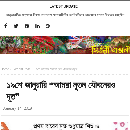
LATEST UPDATE
আন্তর্জাতিক মাতৃভাষা দিবসে বাংলাদেশ আওয়ামীলীগ অস্ট্রেলিয়ার আলোচনা সভাও ইফতার মাহফিল
Home
Recent Post
১৯শে জানুয়ারি “আমরা নুতন যৌবনেরও দূত”
১৯শে জানুয়ারি “আমরা নুতন যৌবনেরও
দূত”
-
January 14, 2019