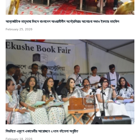
আন্তর্জাতিক মাতৃভাষা দিবসে বাংলাদেশ আওয়ামীলীগ অস্ট্রেলিয়ার আলোচনা সভাও ইফতার মাহফিল
February 25, 2026
সিডনিতে একুশে একাডেমীর আয়োজনে ২৭তম বইমেলা অনুষ্ঠিত
February 18, 2026