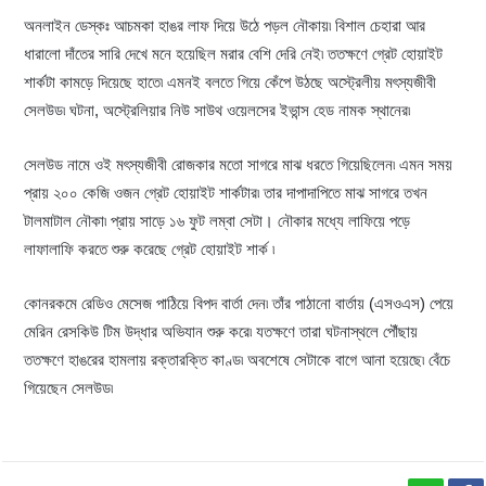
অনলাইন ডেস্কঃ আচমকা হাঙর লাফ দিয়ে উঠে পড়ল নৌকায়৷ বিশাল চেহারা আর
ধারালো দাঁতের সারি দেখে মনে হয়েছিল মরার বেশি দেরি নেই৷ ততক্ষণে গ্রেট হোয়াইট
শার্কটা কামড়ে দিয়েছে হাতে৷ এমনই বলতে গিয়ে কেঁপে উঠছে অস্ট্রেলীয় মৎস্যজীবী
সেলউড৷ ঘটনা, অস্ট্রেলিয়ার নিউ সাউথ ওয়েলসের ইভান্স হেড নামক স্থানের৷
সেলউড নামে ওই মৎস্যজীবী রোজকার মতো সাগরে মাঝ ধরতে গিয়েছিলেন৷ এমন সময়
প্রায় ২০০ কেজি ওজন গ্রেট হোয়াইট শার্কটার৷ তার দাপাদাপিতে মাঝ সাগরে তখন
টালমাটাল নৌকা৷ প্রায় সাড়ে ১৬ ফুট লম্বা সেটা। নৌকার মধ্যে লাফিয়ে পড়ে
লাফালাফি করতে শুরু করেছে গ্রেট হোয়াইট শার্ক ৷
কোনরকমে রেডিও মেসেজ পাঠিয়ে বিপদ বার্তা দেন৷ তাঁর পাঠানো বার্তায় (এসওএস) পেয়ে
মেরিন রেসকিউ টিম উদ্ধার অভিযান শুরু করে৷ যতক্ষণে তারা ঘটনাস্থলে পৌঁছায়
ততক্ষণে হাঙরের হামলায় রক্তারক্তি কাণ্ড৷ অবশেষে সেটাকে বাগে আনা হয়েছে৷ বেঁচে
গিয়েছেন সেলউড৷