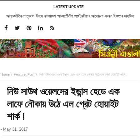
LATEST UPDATE
আন্তর্জাতিক মাতৃভাষা দিবসে বাংলাদেশ আওয়ামীলীগ অস্ট্রেলিয়ার আলোচনা সভাও ইফতার মাহফিল
Home
FeaturedPost
নিউ সাউথ ওয়েলসের ইভান্স হেডে এক লাফে নৌকায় উঠে এল গ্রেট হোয়াইট শার্ক !
নিউ সাউথ ওয়েলসের ইভান্স হেডে এক
লাফে নৌকায় উঠে এল গ্রেট হোয়াইট
শার্ক !
-
May 31, 2017