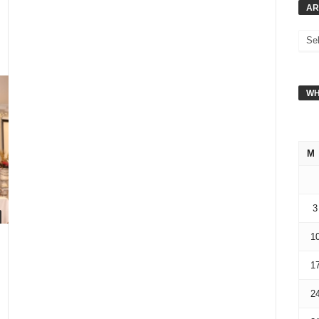
AR
WH
M
3
1
1
2