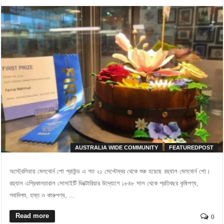
AUSTRALIA WIDE COMMUNITY
FEATUREDPOST
অস্ট্রেলিয়ায় মেলবোর্ন শো গ্রাউন্ড এ গত ২১ সেপ্টেম্বর থেকে শুরু হয়েছে রয়্যাল মেলবোর্ন শো।
রয়্যাল এগ্রিকালচারাল সোসাইটি ভিক্টোরিয়ার উদ্যোগে ১৮৪৮ সাল থেকে প্রতিবছর কৃষিপণ্য,
গবাদিপশু, হস্ত ও কারুপণ্য, ...
Read more
0