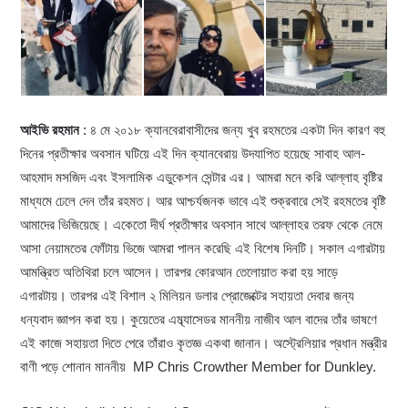
আইভি রহমান
: ৪ মে ২০১৮ ক্যানবেরাবাসীদের জন্য খুব রহমতের একটা দিন কারণ বহু
দিনের প্রতীক্ষার অবসান ঘটিয়ে এই দিন ক্যানবেরায় উদযাপিত হয়েছে সাবাহ আল-
আহমাদ মসজিদ এবং ইসলামিক এডুকেশন সেন্টার এর। আমরা মনে করি আল্লাহ বৃষ্টির
মাধ্যমে ঢেলে দেন তাঁর রহমত। আর আশ্চর্যজনক ভাবে এই শুক্রবারে সেই রহমতের বৃষ্টি
আমাদের ভিজিয়েছে। একেতো দীর্ঘ প্রতীক্ষার অবসান সাথে আল্লাহর তরফ থেকে নেমে
আসা নেয়ামতের ফোঁটায় ভিজে আমরা পালন করেছি এই বিশেষ দিনটি। সকাল এগারটায়
আমন্ত্রিত অতিথিরা চলে আসেন। তারপর কোরআন তেলোয়াত করা হয় সাড়ে
এগারটায়। তারপর এই বিশাল ২ মিলিয়ন ডলার প্রোজেক্টের সহায়তা দেবার জন্য
ধন্যবাদ জ্ঞাপন করা হয়। কুয়েতের এম্ব্যাসেডর মাননীয় নাজীব আল বাদের তাঁর ভাষণে
এই কাজে সহায়তা দিতে পেরে তাঁরাও কৃতজ্ঞ একথা জানান। অস্ট্রেলিয়ার প্রধান মন্ত্রীর
বাণী পড়ে শোনান মাননীয় MP Chris Crowther Member for Dunkley.