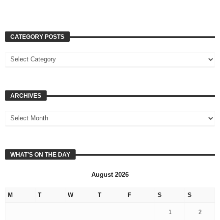
CATEGORY POSTS
ARCHIVES
WHAT’S ON THE DAY
August 2026
M
T
W
T
F
S
S
1
2