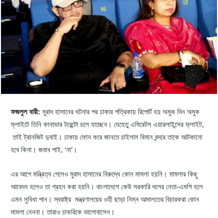
ফজলুল বারী:
মুরাদ হাসানের ঘটনার পর ঢাকার পত্রিকায় রিপোর্ট হয় অমুক দিন অমুক
ফ্লাইটে তিনি কানাডার টরেন্টো চলে যাচ্ছেন। যেহেতু এমিরেটস এয়ারলাইন্সের ফ্লাইট,
তাই ট্রানজিট দুবাই। ঢাকায় ফোন করে জানতে চাইলাম বিমান বন্দরে তাকে আটকানো
হবে কিনা। জবাব পাই, ‘না’।
এর আগে মন্ত্রিত্ব গেলেও মুরাদ হাসানের বিরুদ্ধে কোন মামলা হয়নি। মামলার কিছু
আবেদন হলেও তা গ্রহন করা হয়নি। বাংলাদেশে কেউ সরকারি দলের নেতা-এমপি হলে
এমন সুবিধা পান। স্বরাষ্ট্র মন্ত্রণালয়ের ওহী ছাড়া নিম্ন আদালতের বিচারকরা কোন
মামলা নেননা। তারাও চাকরিকে ভালোবাসেন।