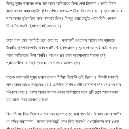
কিন্তু মুরাদ হাসানের পাসপোর্টে আরব আমিরাতের ভিসা নেয়া ছিলোনা। দুবাই বিমান
বন্দরে অনেক সময় হোটেল বুকিং দেখিয়ে একজন পর্যটক ভিসা পেয়ে যান। মুরাদ হাসানের
সঙ্গে আবার কূটনৈতিক লাল পাসপোর্ট ছিল। কিন্তু এবার টরেন্টো থেকে তিনি একজন
ডিপোর্টেড যাত্রী হিসাবে দুবাই এসেছেন।
তাকে যখন সেই ফ্লাইটে তুলে দেয়া হয়, ফ্লাইটটি রওয়ানার আগেই তার ব্যাপারে
টরেন্টোর পুলিশ রিপোর্টের তথ্য দুবাই পৌঁছে গিয়েছিল। মুরাদ হাসান তাই চেষ্টা করেও
আরব আমিরাতের ভিসা পাননি। অতএব দুই দেশে প্রত্যাখ্যাত সাবেক তথ্য
প্রতিমন্ত্রীকে অনিচ্ছা স্বত্ত্বেও দেশে ফিরে আসতে হয়।
সাবেক তথ্যমন্ত্রী মুরাদ হাসান তখনও মিডিয়া রিপোর্টিং’য়েই ছিলেন। বিষয়টি সরকারি
দলের জন্য আরও বিব্রতকর হয়। এমনিতে বিশেষ একটি ফোনালাপ ফাঁস হবার পর তার
মন্ত্রিত্ব গেছে। এরপর আবার কানাডা-আরব আমিরাতের মতো দুটি দেশে প্রত্যাখ্যাত
হয়ে তাকে ফিরে আসতে হয়েছে!
বিএনপি সহ বিরোধীদলের নেতারা এর সুযোগ ছেড়ে কথা বলেননি। ‘সকাল বেলার আমীর
যে ফকির সন্ধ্যাবেলা’, সাবেক তথ্যমন্ত্রী দেশে ফিরে স্বদেশী পাপ্পারাজ্জিদের কাছ থেকে
বাঁচতে বিমান বন্দরের ভিতরে বসে থেকে দেরি করেন! এরপর অভ্যন্তরীন বিমান বন্দর দিয়ে