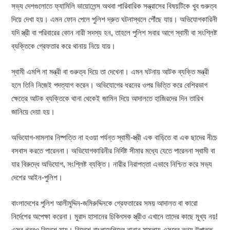
সভ্য দেশগুলোতে ফ্যামিলি ভায়োলেন্স অথবা পারিবারিক সন্ত্রাসের বিষয়টিকে খুব গুরুত্ব
দিয়ে দেখা হয়। এমন ফোন পেলে পুলিশ দ্রুত ঘটনাস্থলে পৌঁছে যায়। অভিযোগকারিনী
যদি স্ত্রী বা পরিবারের কোন নারী সদস্য হন, তাহলে পুলিশ সবার আগে স্বামী বা সংশ্লিষ্ট
ব্যক্তিকে গ্রেফতার করে থানায় নিয়ে যায়।
স্বামী এমপি না মন্ত্রী বা গুরুত্ব দিয়ে তা দেখেনা। এমন ঘটনায় আটক ব্যক্তি মন্ত্রী
হলে তিনি নিজেই পদত্যাগ করেন। অভিযোগের ধরনের ওপর ভিত্তি করে বেশিরভাগ
ক্ষেত্রে আটক ব্যক্তিকে থানা থেকেই জামিন দিয়ে আদালতে হাজিরদের দিন তারিখ
জানিয়ে দেয়া হয়।
অভিযোগ-মামলার নিষ্পত্তি না হওয়া পর্যন্ত স্বামী-স্ত্রী এক বাড়িতে বা এক ছাদের নীচে
বসবাস করতে পারেননা। অভিযোগকারিনীর নির্দিষ্ট সীমার মধ্যে যেতে পারেননা স্বামী বা
যার বিরুদ্ধে অভিযোগ, সংশ্লিষ্ট ব্যক্তি। নারীর নিরাপত্তা এভাবে নিশ্চিত করে সভ্য
দেশের আইন-পুলিশ।
বাংলাদেশের পুলিশ আলীমুদ্দিন-জমিরুদ্দিনকে গ্রেফতারের সময় আদালত বা কারো
নির্দেশের অপেক্ষা করেনা। মুরাদ হাসানের চিকিৎসক স্ত্রীও এখানে তাদের কাছে মূখ্য নয়!
এসব খবরও বিদেশে যায়। বিদেশে বাংলাদেশিদের নানান মামলায় এসবের তথ্য উপাত্ত