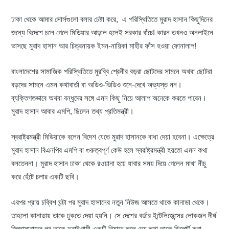
ঢাকা থেকে আমার সোর্সগুলো বলার চেষ্টা করে, এ পরিস্থিতিতে মুরাদ হাসান কিছুদিনের
জন্যে বিদেশে চলে গেলে মিডিয়ার আড়াল হলেই সরকার বাঁচে! কারন তখনও অনলাইনে
ভাসছে মুরাদ হাসান আর চিত্রনায়ক ইমন-নায়িকা মাহীর ফাঁস হওয়া ফোনালাপ!
বাংলাদেশের সামাজিক পরিস্থিতিতে মুরব্বি শ্রেনীর বড়রা ছোটদের সামনে অথবা ছোটরা
বড়দের সামনে এমন কথাবার্তা বা অডিও-ভিডিও শুনে-দেখে অভ্যস্ত নন।
ব্যক্তিগতভাবে অথবা বন্ধুদের সঙ্গে এমন কিছু নিয়ে আলাপ অনেকে করতে পারেন।
মুরাদ হাসান আবার এমপি, ছিলেন তথ্য প্রতিমন্ত্রী।
স্বরাষ্ট্রমন্ত্রী মিডিয়াকে বলেন বিদেশ যেতে মুরাদ হাসানকে বাধা দেয়া হবেনা। এক্ষেত্রে
মুরাদ হাসান বিএনপির এমপি বা গুরুত্বপূর্ণ কেউ হলে স্বরাষ্ট্রমন্ত্রী হয়তো এমন কথা
বলতেননা। মুরাদ হাসান ঢাকা থেকে রওয়ানা হয়ে যাবার সময় দিয়ে গেলেন মাথা নীচু
করে হেঁটে চলার একটি ছবি।
এরপর প্রায় চব্বিশ ঘন্টা পর মুরাদ হাসানের নতুন নিউজ আসতে থাকে কানাডা থেকে।
তাহলো কানাডায় তাকে ঢুকতে দেয়া হয়নি। সে দেশের বর্ডার ইন্টেলিজেন্সের লোকজন দীর্ঘ
জিজ্ঞাসাবাদের পর তাকে দুবাইগামী একটি বিমানে তুলে দেয় তথা তাকে ডিপোর্ট করা