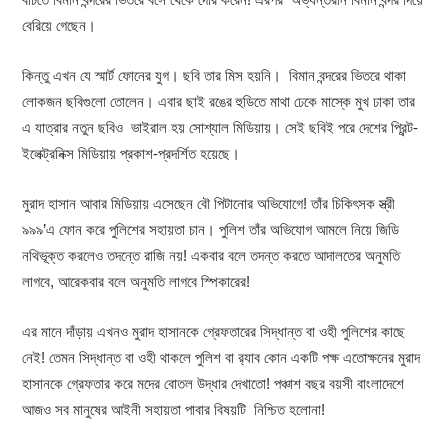
বেরিয়ে গেছেন।
কিন্তু এখন যে স্মার্ট ফোনের যুগ। ছবি তার মিস হয়নি। বিমান বন্দরের ভিতরে থাকা
লোকজন ছবিগুলো তোলেন। এবার ছাই রঙের হুডিতে মাথা ঢেকে মাস্কে মুখ ঢাকা তার
এ যাত্রার নতুন ছবিও ভাইরাল হয় সোশ্যাল মিডিয়ায়। সেই ছবিই পরে দেশের প্রিন্ট-
ইলেক্ট্রনিক্স মিডিয়ায় প্রকাশ-প্রদর্শিত হয়েছে।
মুরাদ হাসান আবার মিডিয়ায় এসেছেন বৌ পিটানোর অভিযোগে! তাঁর চিকিৎসক স্ত্রী
৯৯৯’এ ফোন করে পুলিশের সহায়তা চান। পুলিশ তাঁর অভিযোগ আমলে নিয়ে জিডি
নথিভূক্ত করলেও তদন্তে রাজি নয়! একবার বলে তদন্ত করতে আদালতের অনুমতি
লাগবে, আরেকবার বলে অনুমতি লাগবে স্পিকারের!
এর মানে দাঁড়ায় এখনও মুরাদ হাসানকে গ্রেফতারের সিদ্ধান্ত বা ওহী পুলিশের কাছে
নেই! তেমন সিদ্ধান্ত বা ওহী থাকলে পুলিশ বা র‍্যাব কোন একটি পক্ষ এতোক্ষনের মুরাদ
হাসানকে গ্রেফতার করে মদের বোতল উদ্ধার দেখাতো! পঞ্চাশ বছর বয়সী বাংলাদেশে
আজও সব মানুষের আইনী সহায়তা পাবার বিষয়টি নিশ্চিত হলোনা!