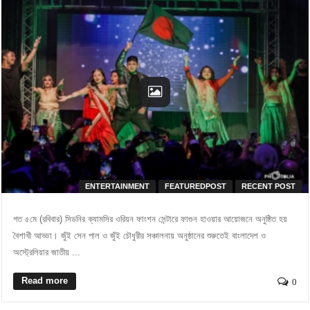
ENTERTAINMENT
FEATUREDPOST
RECENT POST
গত ৫মে (রবিবার) সিডনির ক্যামসির ওরিয়ন ফাংশন সেন্টারে ফাগুন হাওয়ার আয়োজনে অনুষ্ঠিত হয়
বৈশাখী আড্ডা। জুঁই সেন পাল ও জুঁই চৌধুরীর সঞ্চালনায় অনুষ্ঠানের শুরুতেই বাংলাদেশ ও
অস্ট্রেলিয়ার জাতীয় ...
Read more
0