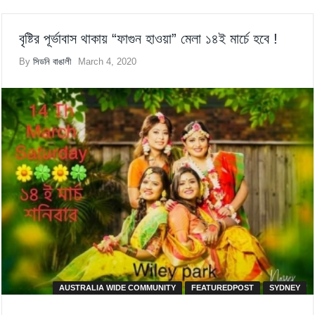
বৃষ্টির পূর্ভাবাস থাকায় “ফাগুন হাওয়া” মেলা ১৪ই মার্চে হবে !
By
সিডনি বাঙালী
March 4, 2020
AUSTRALIA WIDE COMMUNITY
FEATUREDPOST
SYDNEY