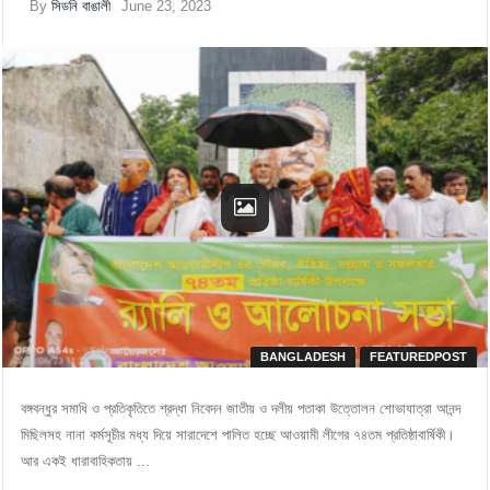
By
সিডনি বাঙালী
June 23, 2023
BANGLADESH
FEATUREDPOST
বঙ্গবন্ধুর সমাধি ও প্রতিকৃতিতে শ্রদ্ধা নিবেদন জাতীয় ও দলীয় পতাকা উত্তোলন শোভাযাত্রা আনন্দ
মিছিলসহ নানা কর্মসূচীর মধ্য দিয়ে সারাদেশে পালিত হচ্ছে আওয়ামী লীগের ৭৪তম প্রতিষ্ঠাবার্ষিকী।
আর একই ধারাবাহিকতায় ...