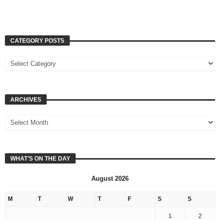
CATEGORY POSTS
ARCHIVES
WHAT’S ON THE DAY
August 2026
M
T
W
T
F
S
S
1
2