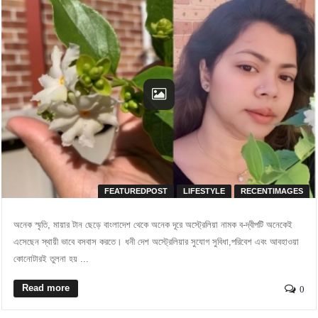
FEATUREDPOST
LIFESTYLE
RECENTIMAGES
অনেক স্মৃতি, মায়ার টান ছেড়ে বাংলাদেশ থেকে অনেক দূরে অস্ট্রেলিয়া নামক ব-দ্বীপটি অনেকেই
এসেছেন স্থায়ী ভাবে বসবাস করতে। ধনী দেশ অস্ট্রেলিয়ার সুযোগ সুবিধা,পরিবেশ এবং আবহাওয়া
কোনোটারই তুলনা হয় ...
Read more
0