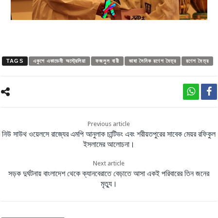
TAGS
একুশে একাডেমী অস্ট্রেলিয়া
ফজলুল বারী
ভাষা সৈনিক রণেশ মৈত্র
রণেশ মৈত্র
Previous article
নিউ সাউথ ওয়েলসে রাজ্যের এমপি আনুলাক চান্টিভং এবং শরীয়তপুরের সাবেক মেয়র রফিকুল
ইসলামের আলোচনা।
Next article
সড়ক দুর্ঘটনায় বাংলাদেশ থেকে ক্যানবেরাতে বেড়াতে আসা একই পরিবারের তিন জনের
মৃত্যু।