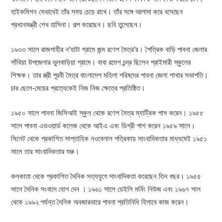
হাইকমিশন সেভাবেই তাঁর সময় চেয়ে রাখে। তাঁর সঙ্গে আলাদা করে বসেছেন
প্রধানমন্ত্রী শেখ হাসিনা। গল্প করেছেন। ছবি তুলেছেন।
১৯৩৩ সালে রাজশাহীর ন’হাটা গ্রামে জন্ম রণেশ মৈত্র’র। পৈত্রিক বাড়ি পাবনা জেলার
সাঁথিয়া উপজেলার ভুলবাড়িয়া গ্রামে। বাবা রমেশ চন্দ্র ছিলেন প্রাইমারী স্কুলের
শিক্ষক। তার স্ত্রী পূরবী মৈত্র বাংলাদেশ মহিলা পরিষদের পাবনা জেলা শাখার সভাপতি।
চার ছেলে-মেয়ের প্রত্যেকেই নিজ নিজ ক্ষেত্রে প্রতিষ্ঠিত।
১৯৫০ সালে পাবনা জিসিআই স্কুল থেকে রণেশ মৈত্র ম্যাট্রিক পাস করেন। ১৯৫৫
সালে পাবনা এডওয়ার্ড কলেজ থেকে আইএ এবং ডিগ্রী পাশ করেন ১৯৫৯ সালে।
সিলেট থেকে প্রকাশিত সাপ্তাহিক নওবেলাল পত্রিকায় সাংবাদিকতার মাধ্যমেই ১৯৫১
সালে তার সাংবাদিকতার শুরু।
কলকাতা থেকে প্রকাশিত দৈনিক সত্যযুগে সাংবাদিকতা করেছেন তিন বছর। ১৯৫৫
সালে দৈনিক সংবাদে যোগ দেন । ১৯৬১ সালে ডেইলি মর্নিং নিউজ এবং ১৯৬৭ সাল
থেকে ১৯৯২ পর্যন্ত দৈনিক অবজারভারে পাবনা প্রতিনিধি হিসাবে কাজ করেন।