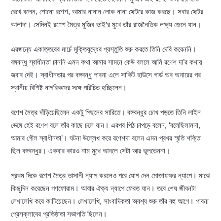
রেখে বলেন, শোনো রণেশ, আমার নানান লোক নানা সেক্টরে কাজ করছে। সবার সেক্টর
আলাদা। সেদিনই রণেশ মৈত্র মুজিব ভাই’র মুখে তাঁর রাজনৈতিক লক্ষ্য জেনে যান।
এরজন্যে একাত্তরের মার্চে মুক্তিযুদ্ধের প্রস্তুতি শুরু করতে তিনি দেরি করেননি।
বঙ্গবন্ধু স্বাধীনতা চাননি এমন কথা আমার সামনে কেউ বললে আমি রণেশ দা’র কথায়
জবাব দেই। স্বাধীনতার পর বঙ্গবন্ধু পাবনা এলে সার্কিট হাউসে গার্ড অব অনারের পর
স্থানীয় বিশিষ্ট নাগরিকদের সঙ্গে পরিচিত হচ্ছিলেন।
রণেশ মৈত্র দাঁড়িয়েছিলেন একটু পিছনের সারিতে। বঙ্গবন্ধুর চোখ পড়তে তিনি লাইন
ভেঙ্গে হেই রণেশ বলে তাঁর কাছে চলে যান। এরপর পিঠ চাপড়ে বলেন, ‘বলেছিলামনা,
আমার গৌল স্বাধীনতা’। ঘটনা উল্লেখ করে রণেশদা বলেন এমন প্রখর স্মৃতি শক্তি
ছিল বঙ্গবন্ধুর। একবার কারও নাম মুখে আনলে সেটা আর ভুলতেননা।
প্রথম দিকে রণেশ মৈত্র ভাসানী ন্যাপ করলেও পরে যোগ দেন মোজাফফর ন্যাপে। মাঝে
কিছুদিন করেছেন গণফোরাম। আবার ঐক্য ন্যাপে ফেরত যান। তবে শেষ জীবনটা
লেখালেখি করে কাটিয়েছেন। লেখালেখি, সাংবাদিকতা অবশ্য শুরু তাঁর বহু আগে। পাবনা
প্রেসক্লাবের প্রতিষ্ঠাতা সভাপতি ছিলেন।