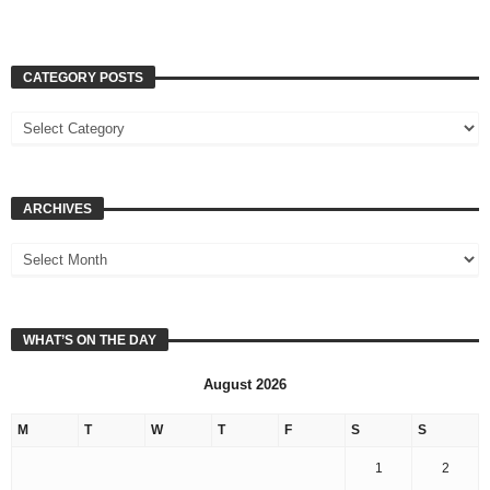
CATEGORY POSTS
ARCHIVES
WHAT’S ON THE DAY
August 2026
M
T
W
T
F
S
S
1
2