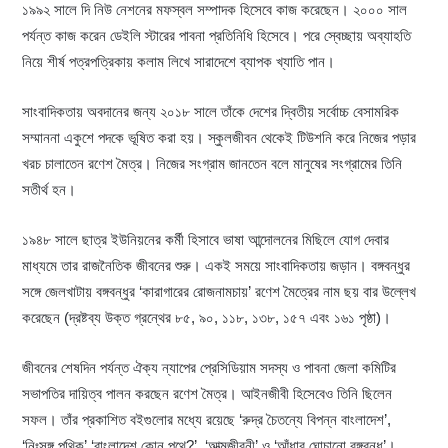
১৯৯২ সালে দি নিউ নেশনের মফস্বল সম্পাদক হিসেবে কাজ করেছেন। ২০০০ সাল
পর্যন্ত কাজ করেন ডেইলি স্টারের পাবনা প্রতিনিধি হিসেবে। পরে স্বেচ্ছায় অব্যাহতি
নিয়ে শীর্ষ পত্রপত্রিকায় কলাম লিখে সারাদেশে ব্যাপক খ্যাতি পান।
সাংবাদিকতায় অবদানের জন্য ২০১৮ সালে তাঁকে দেশের দ্বিতীয় সর্বোচ্চ বেসামরিক
সম্মাননা একুশে পদকে ভূষিত করা হয়। স্কুলজীবন থেকেই টিউশনি করে নিজের পড়ার
খরচ চালাতেন রণেশ মৈত্র। নিজের সংগ্রাম জানতেন বলে মানুষের সংগ্রামের তিনি
সতীর্থ হন।
১৯৪৮ সালে ছাত্র ইউনিয়নের কর্মী হিসাবে ভাষা আন্দোলনের মিছিলে যোগ দেবার
মাধ্যমে তার রাজনৈতিক জীবনের শুরু। একই সময়ে সাংবাদিকতায় জড়ান। বঙ্গবন্ধুর
সঙ্গে জেলখাটায় বঙ্গবন্ধুর ‘কারাগারের রোজনামচায়’ রণেশ মৈত্রের নাম ছয় বার উল্লেখ
করেছেন (দ্রষ্টব্য উক্ত গ্রন্থের ৮৫, ৯০, ১১৮, ১৩৮, ১৫৭ এবং ১৬১ পৃষ্ঠা)।
জীবনের শেষদিন পর্যন্ত ঐক্য ন্যাপের প্রেসিডিয়াম সদস্য ও পাবনা জেলা কমিটির
সভাপতির দায়িত্ব পালন করছেন রণেশ মৈত্র। আইনজীবী হিসেবেও তিনি ছিলেন
সফল। তাঁর প্রকাশিত বইগুলোর মধ্যে রয়েছে ‘রুদ্র চৈতন্যে বিপন্ন বাংলাদেশ’,
‘নিঃসঙ্গ পথিক’ ‘বাংলাদেশ কোন পথে?’, ‘আত্মজীবনী’ ও ‘আঁধার ঘোচানো বঙ্গবন্ধু’।