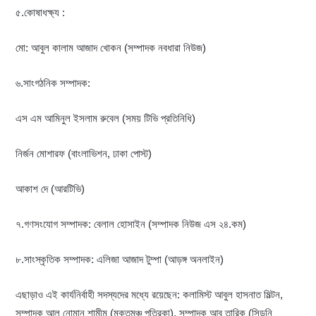
৫.কোষাধক্ষ্য :
মো: আবুল কালাম আজাদ খোকন (সম্পাদক নবধারা নিউজ)
৬.সাংগঠনিক সম্পাদক:
এস এম আমিনুল ইসলাম রুবেল (সময় টিভি প্রতিনিধি)
নির্জন মোশারফ (বাংলাভিশন, ঢাকা পোস্ট)
আকাশ দে (আরটিভি)
৭.গণসংযোগ সম্পাদক: বেলাল হোসাইন (সম্পাদক নিউজ এস ২৪.কম)
৮.সাংস্কৃতিক সম্পাদক: এলিজা আজাদ টুম্পা (আড়ঙ্গ অনলাইন)
এছাড়াও এই কার্যনির্বাহী সদস্যদের মধ্যে রয়েছেন: কলামিস্ট আবুল হাসনাত মিল্টন,
সম্পাদক আল নোমান শামীম (মুক্তমঞ্চ পত্রিকা), সম্পাদক আবু তারিক (সিডনি