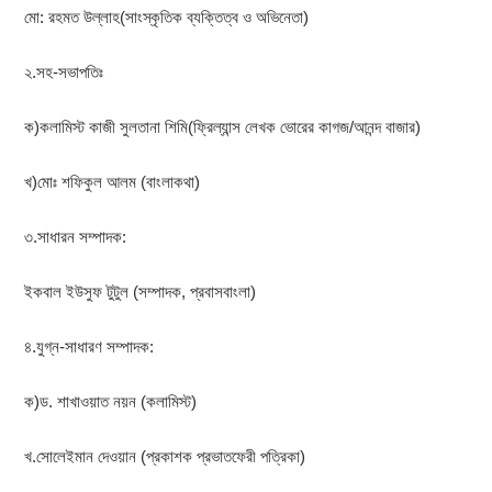
মো: রহমত উল্লাহ(সাংস্কৃতিক ব্যক্তিত্ব ও অভিনেতা)
২.সহ-সভাপতিঃ
ক)কলামিস্ট কাজী সুলতানা শিমি(ফ্রিল্যান্স লেখক ভোরের কাগজ/আনন্দ বাজার)
খ)মোঃ শফিকুল আলম (বাংলাকথা)
৩.সাধারন সম্পাদক:
ইকবাল ইউসুফ টুটুল (সম্পাদক, প্রবাসবাংলা)
৪.যুগ্ন-সাধারণ সম্পাদক:
ক)ড. শাখাওয়াত নয়ন (কলামিস্ট)
খ.সোলেইমান দেওয়ান (প্রকাশক প্রভাতফেরী পত্রিকা)