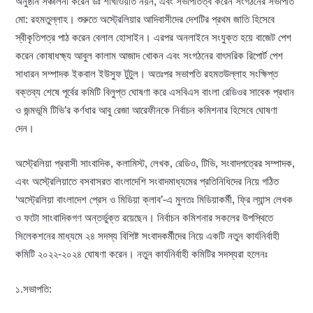
অনুষ্ঠান সঞ্চালনা করেন ডঃ শাখাওয়াত নয়ন, এবং সভাপতিত্ব করেন সংগঠনের সভাপতি
মো: রহমতুল্লাহ। শুরুতে অস্ট্রেলিয়ার আদিবাসীদের দেশটির প্রথম জাতি হিসেবে
স্বীকৃতিপত্র পাঠ করেন বেলাল হোসাইন। এরপর অনলাইনে সংযুক্ত হয়ে বাজেট পেশ
করেন কোষাধক্ষ্য আবুল কালাম আজাদ খোকন এবং সংগঠনের বাৎসরিক রিপোর্ট পেশ
সাধারন সম্পাদক ইকবাল ইউসুফ টুটুল। অতঃপর সভাপতি রহমতউল্লাহ সংক্ষিপ্ত
বক্তব্য শেষে পূর্বের কমিটি বিলুপ্ত ঘোষণা করে এসবিএস বাংলা রেডিওর সাবেক প্রধান
ও জন্মভূমি টিভি’র কর্ণধার আবু রেজা আরেফীনকে নির্বাচন কমিশনার হিসেবে ঘোষণা
দেন।
অস্ট্রেলিয়া প্রবাসী সাংবাদিক, কলামিস্ট, লেখক, রেডিও, টিভি, সংবাদপত্রের সম্পাদক,
এবং অস্ট্রেলিয়াতে বসবাসরত বাংলাদেশি সংবাদমাধ্যমের প্রতিনিধিদের নিয়ে গঠিত
‘অস্ট্রেলিয়া বাংলাদেশ প্রেস ও মিডিয়া ক্লাব’-এ মুলতঃ মিডিয়াকর্মী, ফ্রি ল্যান্স লেখক
ও ফটো সাংবাদিকগণ অন্তর্ভুক্ত রয়েছেন। নির্বাচন কমিশনার সকলের উপস্থিতে
সিলেকশনের মাধ্যমে ২৪ সদস্য বিশিষ্ট সংবাদকর্মীদের নিয়ে একটি নতুন কার্যনির্বাহী
কমিটি ২০২২-২০২৪ ঘোষণা করেন। নতুন কার্যনির্বাহী কমিটির সদস্যরা হলেনঃ
১.সভাপতি: