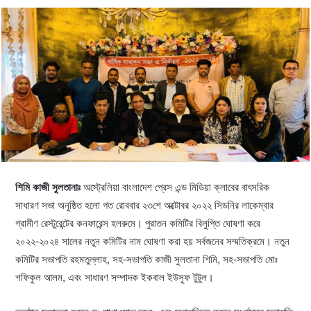
শিমি কাজী সুলতানাঃ
অস্ট্রেলিয়া বাংলাদেশ প্রেস এন্ড মিডিয়া ক্লাবের বাৎসরিক
সাধারণ সভা অনুষ্ঠিত হলো গত রোববার ২৩শে অক্টোবর ২০২২ সিডনির লাকেম্বার
গ্রামীণ রেস্টুরেন্টের কনফারেন্স হলরুমে। পুরাতন কমিটির বিলুপ্তি ঘোষণা করে
২০২২-২০২৪ সালের নতুন কমিটির নাম ঘোষণা করা হয় সর্বজনের সম্মতিক্রমে। নতুন
কমিটির সভাপতি রহমতুল্লাহ, সহ-সভাপতি কাজী সুলতানা শিমি, সহ-সভাপতি মোঃ
শফিকুল আলম, এবং সাধারণ সম্পাদক ইকবাল ইউসুফ টুটুল।