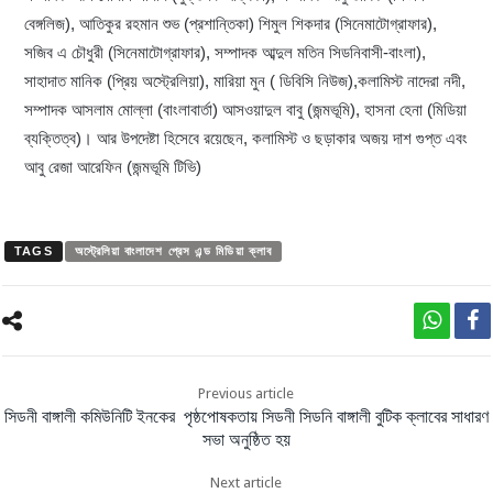
বেঙ্গলিজ), আতিকুর রহমান শুভ (প্রশান্তিকা) শিমুল শিকদার (সিনেমাটোগ্রাফার),
সজিব এ চৌধুরী (সিনেমাটোগ্রাফার), সম্পাদক আব্দুল মতিন সিডনিবাসী-বাংলা),
সাহাদাত মানিক (প্রিয় অস্ট্রেলিয়া), মারিয়া মুন ( ডিবিসি নিউজ),কলামিস্ট নাদেরা নদী,
সম্পাদক আসলাম মোল্লা (বাংলাবার্তা) আসওয়াদুল বাবু (জন্মভূমি), হাসনা হেনা (মিডিয়া
ব্যক্তিত্ব)। আর উপদেষ্টা হিসেবে রয়েছেন, কলামিস্ট ও ছড়াকার অজয় দাশ গুপ্ত এবং
আবু রেজা আরেফিন (জন্মভূমি টিভি)
TAGS
অস্ট্রেলিয়া বাংলাদেশ প্রেস এন্ড মিডিয়া ক্লাব
Previous article
সিডনী বাঙ্গালী কমিউনিটি ইনকের পৃষ্ঠপোষকতায় সিডনী সিডনি বাঙ্গালী বুটিক ক্লাবের সাধারণ
সভা অনুষ্ঠিত হয়
Next article