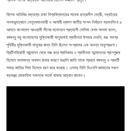
বিশেষ অতিথির বক্তব্যে ঢাকা বিশ্ববিদ্যালয়ের সাবেক ছাত্রলীগ নেত্রী, নব্বইয়ের
গনঅভ্যুত্থানে নেতৃত্বদানকারী ও আগামী দ্বাদশ জাতীয় সংসদ নির্বাচনে ময়মনসিংহ ৬
আসনে বাংলাদেশ আওয়ামী লীগের মনোনয়ন প্রত্যাশী সেলিমা বেগম সালমা বলেন,
বঙ্গবন্ধু শুধু বাংলাদেশের মুক্তিকামী মানুষকেই স্বাধীনতা উপহার দেননি; বরং সমগ্র
পৃথিবীর মুক্তিকামী মানুষের জন্য তিনি ছিলেন সংগ্রামের এক অনন্য অনুপ্রেরণা।
ব্রিটিশবিরোধী আন্দোলন থেকে শুরু করে স্বাধিকার ও স্বাধীনতা অন্দোলনের প্রাণপুরুষ
হিসেবে অসামান্য অবদান রাখার কারণে বাঙালি জাতি তাকে প্রথমে বঙ্গবন্ধু ও পরবর্তী
সময়ে জাতির পিতা হিসেবে বরণ করে করেছে। এসময় তিনি বিএনপি জামাতের সকল
ষড়যন্ত্র মোকাবিলা সকলকে সতর্ক থাকার আহ্বান জানান।