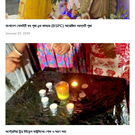
বাংলাদেশ সোসাইটি ফর পূজা এন্ড কালচার (BSPC) আয়োজিত সরস্বতী পূজা
January 25, 2026
অস্ট্রেলিয়া হিন্দু উইমেন্স কাউন্সিলের শোক ও স্মরণ সভা