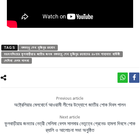
TAGS
বঙ্গবন্ধু শেখ মুজিবুর রহমান
ময়মনসিংহের ফুলবাড়ীয়ায় জাতির জনক বঙ্গবন্ধু শেখ মুজিবুর রহমানের ৪৮তম শাহাদাত বার্ষিকী
সেলিমা বেগম সালমা
Previous article
অষ্ট্রেলিয়ার মেলবোর্নে আওয়ামী লীগের উদ্যোগে জাতীয় শোক দিবস পালন
Next article
ফুলবাড়ীয়ায় জনতার নেত্রী সেলিমা বেগম সালমার নেতৃত্বে গ্রেনেড হামলা দিবসে শোক
ৱ্যালি ও আলোচনা সভা অনুষ্ঠিত