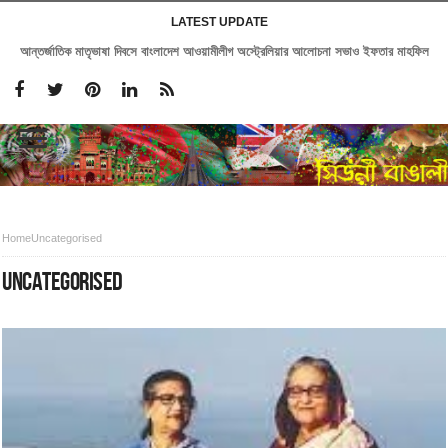
LATEST UPDATE
সিডনিতে একুশে একাডেমীর আয়োজনে ২৭তম বইমেলা অনুষ্ঠিত
Home
Uncategorised
UNCATEGORISED