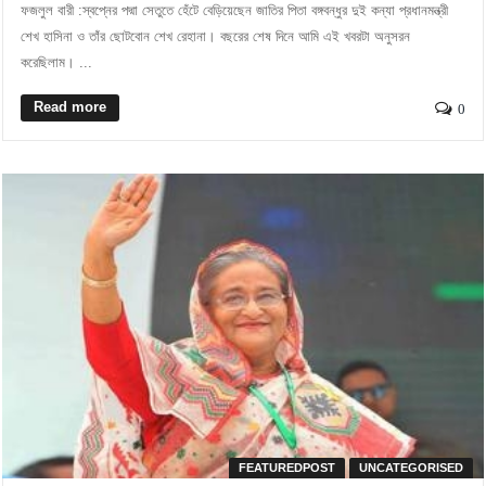
ফজলুল বারী :স্বপ্নের পদ্মা সেতুতে হেঁটে বেড়িয়েছেন জাতির পিতা বঙ্গবন্ধুর দুই কন্যা প্রধানমন্ত্রী
শেখ হাসিনা ও তাঁর ছোটবোন শেখ রেহানা। বছরের শেষ দিনে আমি এই খবরটা অনুসরন
করেছিলাম। ...
Read more
0
FEATUREDPOST
UNCATEGORISED