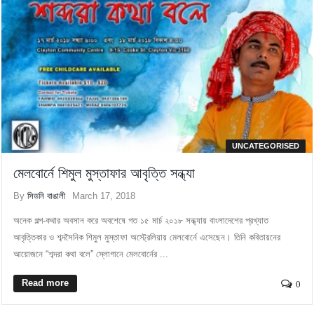
UNCATEGORISED
মেলবোর্নে শিমুল মুস্তাফার আবৃত্তি সন্ধ্যা
By
সিডনি বাঙালী
March 17, 2018
অনেক গল্প-কথার অবসান করে অবশেষে গত ১৫ মার্চ ২০১৮ সন্ধ্যায় বাংলাদেশের প্রখ্যাত
আবৃত্তিকার ও শব্দসৈনিক শিমুল মুস্তাফা অস্ট্রেলিয়ায় মেলবোর্নে এসেছেন। তিনি কবিতায়নের
আয়োজনে “শব্দরা কথা বলে” স্লোগানে মেলবোর্নের ...
Read more
0