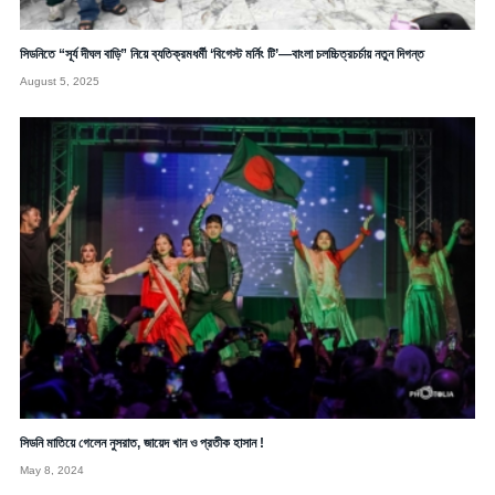
সিডনিতে “সূর্য দীঘল বাড়ি” নিয়ে ব্যতিক্রমধর্মী ‘বিগেস্ট মর্নিং টি’—বাংলা চলচ্চিত্রচর্চায় নতুন দিগন্ত
August 5, 2025
সিডনি মাতিয়ে গেলেন নুসরাত, জায়েদ খান ও প্রতীক হাসান !
May 8, 2024