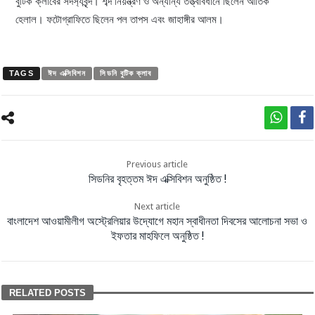
বুটিক ক্লাবের সদস
্যবৃন্দ। শব্দ নিয়ন্ত্রণ ও অন্যান্য তত্ত্বাবধানে ছিলেন আতিক
হেলাল। ফটোগ্রাফিতে ছিলেন পল তাপস এবং জাহাঙ্গীর আলম।
TAGS
ঈদ এক্সিবিশন
সিডনি বুটিক ক্লাব
Previous article
সিডনির বৃহত্তম ঈদ এক্সিবিশন অনুষ্ঠিত !
Next article
বাংলাদেশ আওয়ামীলীগ অস্ট্রেলিয়ার উদ্যোগে মহান স্বাধীনতা দিবসের আলোচনা সভা ও
ইফতার মাহফিলে অনুষ্ঠিত !
RELATED POSTS