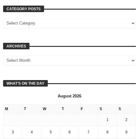
CATEGORY POSTS
ARCHIVES
WHAT’S ON THE DAY
August 2026
M
T
W
T
F
S
S
1
2
3
4
5
6
7
8
9