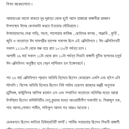
বিগত বছরগুলোতে।
আবাহাওয়া ভালো থাকতে দূর দূরান্ত থেকে ছুটে আসে হাজারো বাঙ্গালীরা রমজান
উপলক্ষ্যে ঈদের কেনাকাটা করতে ইনডোর স্টেডিয়ামে।
উপমহাদেশের সেরা শাড়ি, গহনা, সালোয়ার কামিজ , ছোটদের কাপড় , পাঞ্জাবি , কুর্তি ,
জুতি ও অন্যান্য ঈদ সামগ্রীর ব্যাপক সমাগম ছিল এই এক্সিবিশনে। ঈদ এক্সিবিশনটি
সকাল ১১:৩০টা থেকে শুরু হয়ে রাত ১০:৩০টা পর্যন্ত চলে।
আগামী ২৯ মার্চ সকাল ১১টা থেকে রাত ১০টা পর্যন্ত সিডনি বাঙ্গালী বুটিক ক্লাবের চতুর্থ
ঈদ এক্সিবিশন অনুষ্ঠিত হবে গ্রেগ পার্সিভাল হল ইঙ্গেলবার্নে।
গত ২৩ মার্চ এক্সিবিশনে প্রধান অতিথি হিসেবে ছিলেন ফেডারেল এমপি এবং হুইপ এনি
স্টানলি। বিশেষ অতিথি হিসেবে ছিলেন নিউ সাউথ ওয়েলস রাজ্যের মন্ত্রী অনুলাক
চান্টিভঙ্গ, কাউন্সিলর আশিক রহমান এস এবং সম্মানিত অন
্যান
্য অতিথির মধ
্যে আরো
উপস্থিত ছিলেন কমিউনিটির নেতৃ বৃন্দদের মধ্যে আওয়ামীলীগ সভাপতি ড. সিরাজুল হক,
শাহ আলম,নোমান শামীম, সফিকুল আলম সহ আরও অনেকে।
ডেকরশনে ছিলেন কানিতা হিউম্যানিটি ফার্স্ট। সার্বিক সহায়তায় ছিলেন সিডনী বাঙ্গালী