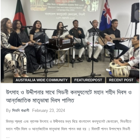
AUSTRALIA WIDE COMMUNITY
FEATUREDPOST
RECENT POST
উৎসাহ ও উদ্দীপনার সাথে সিডনী কনস্যুলেটে মহান শহীদ দিবস ও
আর্ন্তজাতিক মাতৃভাষা দিবস পালিত
By
সিডনি বাঙালী
February 23, 2024
বিনম্র শ্রদ্বা এবং ব্যাপক উৎসাহ ও উদ্দীপনার মধ্য দিয়ে বাংলাদেশ কনস্যূলেট জেনারেল, সিডনীতে
মহান শহীদ দিবস ও আর্ন্তজাতিক মাতৃভাষা দিবস পালন করা হয় । দিবসটি পালন উপলক্ষ্যে সিডনী
...