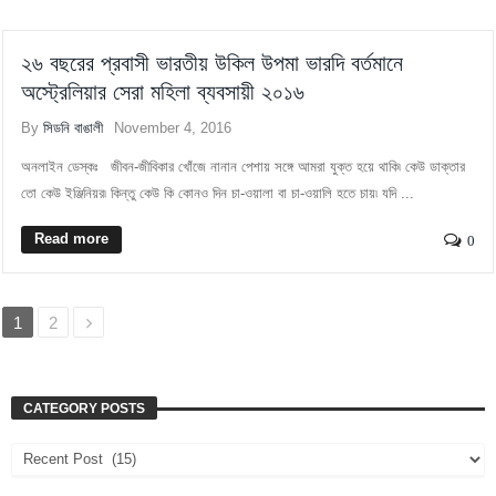
২৬ বছরের প্রবাসী ভারতীয় উকিল উপমা ভারদি বর্তমানে
অস্ট্রেলিয়ার সেরা মহিলা ব্যবসায়ী ২০১৬
By
সিডনি বাঙালী
November 4, 2016
অনলাইন ডেস্কঃ জীবন-জীবিকার খোঁজে নানান পেশায় সঙ্গে আমরা যুক্ত হয়ে থাকি৷ কেউ ডাক্তার
তো কেউ ইঞ্জিনিয়র৷ কিন্তু কেউ কি কোনও দিন চা-ওয়ালা বা চা-ওয়ালি হতে চায়৷ যদি ...
Read more
0
1
2
CATEGORY POSTS