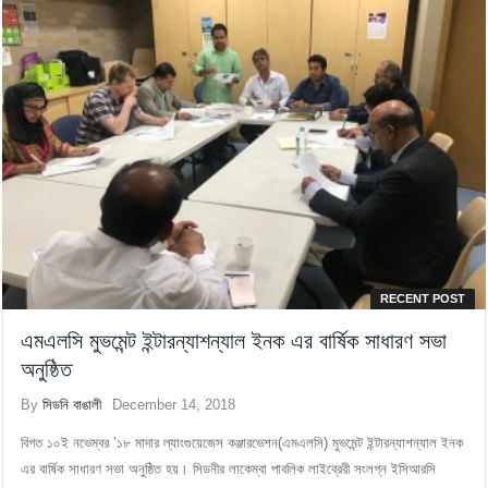
RECENT POST
এমএলসি মুভমেন্ট ইন্টারন্যাশন্যাল ইনক এর বার্ষিক সাধারণ সভা
অনুষ্ঠিত
By
সিডনি বাঙালী
December 14, 2018
বিগত ১০ই নভেম্বর ’১৮ মাদার ল্যাংগুয়েজেস কঞ্জারভেশন(এমএলসি) মুভমেন্ট ইন্টারন্যাশন্যাল ইনক
এর বার্ষিক সাধারণ সভা অনুষ্ঠিত হয়। সিডনীর লাকেম্বা পাবলিক লাইব্রেরী সংলগ্ন ইসিআরসি