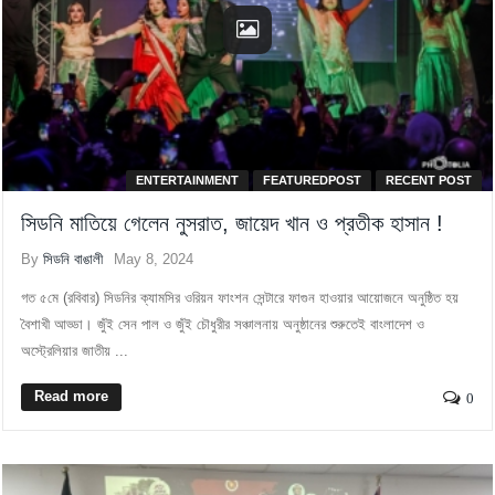
ENTERTAINMENT
FEATUREDPOST
RECENT POST
সিডনি মাতিয়ে গেলেন নুসরাত, জায়েদ খান ও প্রতীক হাসান !
By
সিডনি বাঙালী
May 8, 2024
গত ৫মে (রবিবার) সিডনির ক্যামসির ওরিয়ন ফাংশন সেন্টারে ফাগুন হাওয়ার আয়োজনে অনুষ্ঠিত হয়
বৈশাখী আড্ডা। জুঁই সেন পাল ও জুঁই চৌধুরীর সঞ্চালনায় অনুষ্ঠানের শুরুতেই বাংলাদেশ ও
অস্ট্রেলিয়ার জাতীয় ...
Read more
0