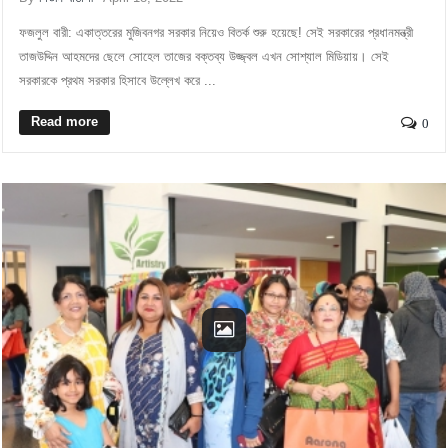
ফজলুল বারী: একাত্তরের মুজিবনগর সরকার নিয়েও বিতর্ক শুরু হয়েছে! সেই সরকারের প্রধানমন্ত্রী
তাজউদ্দিন আহমদের ছেলে সোহেল তাজের বক্তব্য উজ্জ্বল এখন সোশ্যাল মিডিয়ায়। সেই
সরকারকে প্রথম সরকার হিসাবে উল্লেখ করে ...
Read more
0