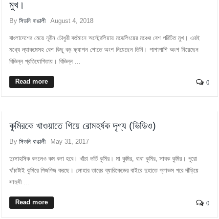
মুখ।
By
সিডনি বাঙালী
August 4, 2018
বাংলাদেশের মেয়ে নূরীন চৌধুরী বর্তমানে অস্ট্রেলিয়ায় মডেলিংয়ের মঞ্চের বেশ পরিচিত মুখ। এরই
মধ্যে ল্যাকমেসহ বেশ কিছু বড় ফ্যাশন শোতে অংশ নিয়েছেন তিনি। পাশাপাশি অংশ নিয়েছেন
বিভিন্ন প্রতিযোগিতায়। বিভিন্ন ...
Read more
0
কুমিরকে খাওয়াতে গিয়ে রোমহর্ষক দৃশ্য (ভিডিও)
By
সিডনি বাঙালী
May 31, 2017
দুঃসাহসিক বললেও কম বলা হবে। খাঁচা ভর্তি কুমির। মা কুমির, বাবা কুমির, সাবক কুমির। পুরো
খাঁচাটাই কুমিরে গিজগিজ করছে। লোহার তারের ব্যারিকেডের বাইরে দুহাতে গ্লাভস পরে দাঁড়িয়ে
সাহসী ...
Read more
0