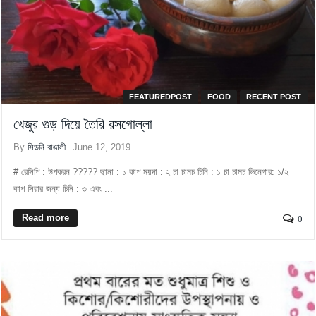
FEATUREDPOST
FOOD
RECENT POST
খেজুর গুড় দিয়ে তৈরি রসগোল্লা
By
সিডনি বাঙালী
June 12, 2019
# রেসিপি : উপকরন ????? ছানা : ১ কাপ ময়দা : ২ চা চামচ চিনি : ১ চা চামচ ভিনেগার: ১/২
কাপ সিরার জন্য চিনি : ৩ এবং ...
Read more
0