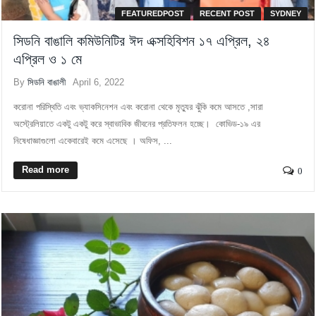
FEATUREDPOST
RECENT POST
SYDNEY
সিডনি বাঙালি কমিউনিটির ঈদ এক্সহিবিশন ১৭ এপ্রিল, ২৪
এপ্রিল ও ১ মে
By
সিডনি বাঙালী
April 6, 2022
করোনা পরিস্থিতি এবং ভ্যাকসিনেশন এবং করোনা থেকে মৃত্যুর ঝুঁকি কমে আসতে ,সারা
অস্ট্রেলিয়াতে একটু একটু করে স্বাভাবিক জীবনের প্রতিফলন হচ্ছে। কোভিড-১৯ এর
নিষেধাজ্ঞাগুলো একেবারেই কমে এসেছে । অফিস, ...
Read more
0