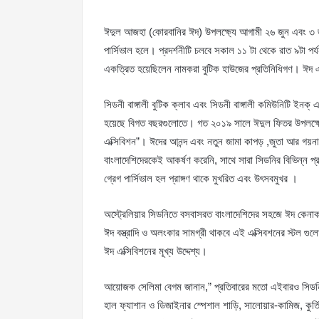
ঈদুল আজহা (কোরবানির ঈদ) উপলক্ষ্যে আগামী ২৬ জুন এবং ৩ জুলাই
পার্সিভাল হলে। প্রদর্শনীটি চলবে সকাল ১১ টা থেকে রাত ৯টা প
একত্রিত হয়েছিলেন নামকরা বুটিক হাউজের প্রতিনিধিগণ। ঈদ এ
সিডনী বাঙ্গালী বুটিক ক্লাব এবং সিডনী বাঙ্গালী কমিউনিটি ইনক
হয়েছে বিগত বছরগুলোতে। গত ২০১৯ সালে ঈদুল ফিতর উপলক্ষ্যে প
এক্সিবিশন”। ঈদের আনন্দ এবং নতুন জামা কাপড় ,জুতা আর গয়নাগা
বাংলাদেশিদেরকেই আকর্ষণ করেনি, সাথে সারা সিডনির বিভিন্ন প্
গ্রেগ পার্সিভাল হল প্রাঙ্গণ থাকে মুখরিত এবং উৎসবমুখর ।
অস্ট্রেলিয়ার সিডনিতে বসবাসরত বাংলাদেশিদের সহজে ঈদ কেনাকা
ঈদ বস্ত্রাদি ও অলংকার সামগ্রী থাকবে এই এক্সিবশনের স্টল গ
ঈদ এক্সিবিশনের মূখ্য উদ্দেশ্য।
আয়োজক সেলিমা বেগম জানান,” প্রতিবারের মতো এইবারও সিডনি
হাল ফ্যাশান ও ডিজাইনার স্পেশাল শাড়ি, সালোয়ার-কামিজ, কুর্তি,