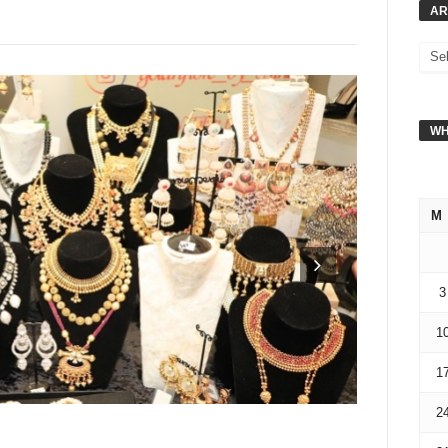
AR
WH
M
3
1
1
2