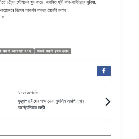
ীতে।ট্রেন স্টেশনের খুব কাছে ,অগণিত ফ্রী কার-পার্কিংয়ের সুবিধা,
ের আয়োজনে বিশেষ আকর্ষণ থাকবে মেহেদী কর্ণার।
। ”
ী বাঙ্গালী কমিউনিটি ইনক্
সিডনী বাঙ্গালী বুটিক ক্লাব
Next article
যুদ্ধাপরাধীদের পক্ষ নেয়া মুসলিম এমপি এখন
অস্ট্রেলিয়ার মন্ত্রী