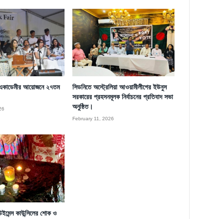
 একাডেমীর আয়োজনে ২৭তম
সিডনিতে অস্ট্রেলিয়া আওয়ামীলীগের ইউনুস
সরকারের প্রহসনমূলক নির্বাচনের প্রতিবাদ সভা
অনুষ্ঠিত।
26
February 11, 2026
দু উইমেন্স কাউন্সিলের শোক ও