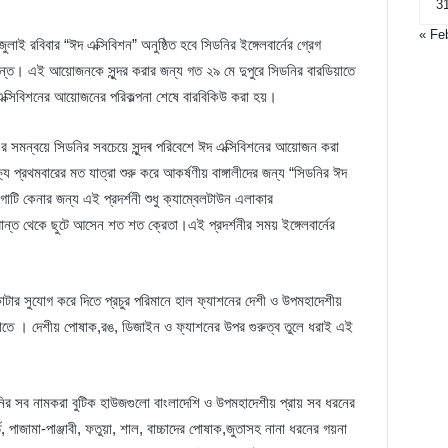
3
« Fe
 রবিবার “ঈদ এক্সিবিশন” অনুষ্ঠিত হবে সিডনির ইঙ্গেলবার্নের গ্রেগ
র্যন্ত। এই আয়োজনকে সুন্দর করার জন্য গত ২৯ মে দুপুরে সিডনির বারডিয়াতে
ক্সিবিশনের আয়োজনের পরিকল্পনা শেষে বারবিকিউ করা হয়।
্ এর সমন্বয়ে সিডনির সবচেয়ে সুন্দৰ পরিবেশে ঈদ এক্সিবিশনের আয়োজন করা
্রথমবারের মত যাত্রা শুরু করে আকর্ষণীয় বাঙ্গালীদের জন্য “সিডনির ঈদ
টি কেনার জন্য এই প্রদর্শনী শুধু ক্যাম্বেলটাউন এলাকার
রান্ত থেকে ছুটে আসেন শত শত ক্রেতা।এই প্রদর্শনীর সময় ইঙ্গেলবার্নের
টার সুযোগ করে দিতে প্রচুর পরিমানে হাল ফ্যাশনের দেশী ও উপমহাদেশীয়
ুলোতে । দেশীয় পোষাক,রঙ, ডিজাইন ও ফ্যাশনের উপর গুরুত্ব তুলে ধরাই এই
র সব নামকরা বুটিক হাউজগুলো বাংলাদেশি ও উপমহাদেশীয় প্রায় সব ধরনের
 পাজামা-পাঞ্জাবী, ফতুয়া, শাল, বাচ্চাদের পোষাক,জুতাসহ নানা ধরনের গয়না