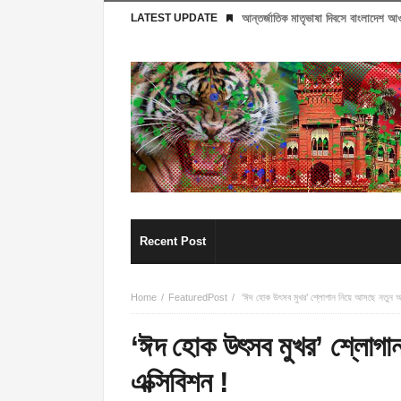
LATEST UPDATE
আন্তর্জাতিক মাতৃভাষা দিবসে বাংলাদেশ 
Recent Post
Home
FeaturedPost
‘ঈদ হোক উৎসব মুখর’ শ্লোগান নিয়ে আসছে নতুন আঙ্
‘ঈদ হোক উৎসব মুখর’ শ্লোগান
এক্সিবিশন !