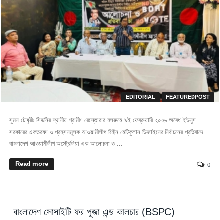
EDITORIAL
FEATUREDPOST
সুমন চৌধুরীঃ সিডনির স্থানীয় গ্রামীণ রেস্তোরার হলরুমে ৯ই ফেব্রুয়ারি ২০২৬ অবৈধ ইউনুস
সরকারের একতরফা ও প্রহসনমূলক আওয়ামীলীগ বিহীন মেটিকুলাস ডিজাইনের নির্বাচনের প্রতিবাদে
বাংলাদেশ আওয়ামীলীগ অস্ট্রেলিয়া এক আলোচনা ও ...
Read more
0
বাংলাদেশ সোসাইটি ফর পূজা এন্ড কালচার (BSPC)