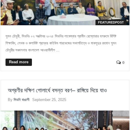
FEATUREDPOST
সুমন চৌধুরী, সিডনিঃ ০২ অক্টোবর ২০২৫ সিডনির লাকেম্বার গ্রামীন রেস্তোরার হলরুমে বিশিষ্ট
শিক্ষাবিদ, লেখক ও কলামিষ্ট শ্রদ্ধেয় কাইউম পারভেজের সভাপতিত্বে ও মাকসুদুর রহমান সুমন
চৌধুরীর সঞ্চালনায় বাংলাদেশ আওয়ামীলীগ ...
Read more
0
অগ্রণীর দক্ষিণ গোলার্ধে বসন্ত বরণ– রাঙ্গিয়ে দিয়ে যাও
By
সিডনি বাঙালী
September 25, 2025