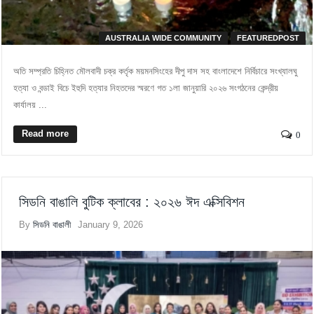
AUSTRALIA WIDE COMMUNITY
FEATUREDPOST
অতি সম্প্রতি চিহ্নিত মৌলবাদী চক্র কর্তৃক ময়মনসিংহের দীপু দাস সহ বাংলাদেশে নির্বিচারে সংখ্যালঘু
হত্যা ও বন্ডাই বিচে ইহুদি হত্যার নিহতদের স্মরণে গত ১লা জানুয়ারি ২০২৬ সংগঠনের কেন্দ্রীয়
কার্যালয় ...
Read more
0
সিডনি বাঙালি বুটিক ক্লাবের : ২০২৬ ঈদ এক্সিবিশন
By
সিডনি বাঙালী
January 9, 2026