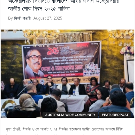
অস্ট্রেলিয়ার সিডনিতে বাংলাদেশ আওয়ামীলীগ অস্ট্রেলিয়ার
জাতীয় শোক দিবস ২০২৫ পালিত
By
সিডনি বাঙালী
August 27, 2025
AUSTRALIA WIDE COMMUNITY
FEATUREDPOST
সুমন চৌধুরী, সিডনিঃ ২৩শে আগস্ট ২০২৫ সিডনির লাকেম্বার গ্রামীন রেস্তোরার হলরুমে বিশিষ্ট