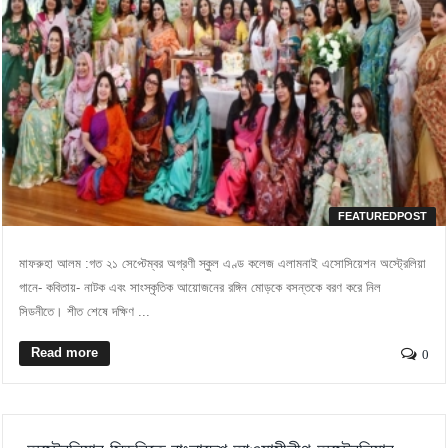
FEATUREDPOST
মাফরুহা আলম :গত ২১ সেপ্টেম্বর অগ্রণী স্কুল এণ্ড কলেজ এলামনাই এসোসিয়েশন অস্ট্রেলিয়া
গানে- কবিতায়- নাটক এবং সাংস্কৃতিক আয়োজনের রঙ্গিন মোড়কে বসন্তকে বরণ করে নিল
সিডনীতে। শীত শেষে দক্ষিণ ...
Read more
0