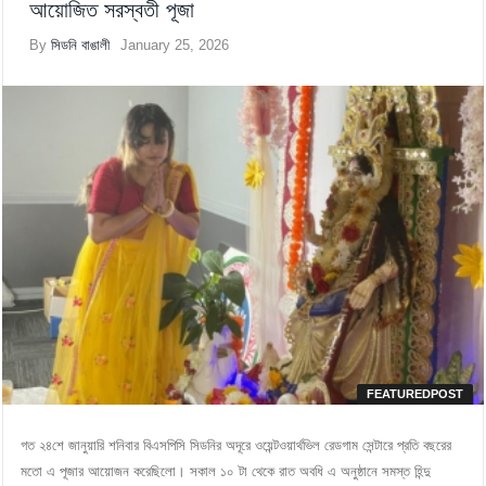
আয়োজিত সরস্বতী পূজা
By
সিডনি বাঙালী
January 25, 2026
FEATUREDPOST
গত ২৪শে জানুয়ারি শনিবার বিএসপিসি সিডনির অদূরে ওয়েন্টওয়ার্থভিল রেডগাম সেন্টারে প্রতি বছরের
মতো এ পূজার আয়োজন করেছিলো। সকাল ১০ টা থেকে রাত অবধি এ অনুষ্ঠানে সমস্ত হিন্দু