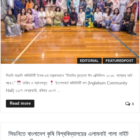
EDITORIAL
FEATUREDPOST
সিডনি বাঙালি কমিউনিটি ইনক-এর তত্ত্বাবধানে “সিডনির বৃহত্তম ঈদ এক্সিবিশন ২০২৬: আস্থার আট
বছর।” ​
তারিখ ও স্থানসমূহ: ​
ইংগেলবার্ন কমিউনিটি হল (Ingleburn Community
Hall) ​২২শে ফেব্রুয়ারি, রবিবার ​২৮শে ...
Read more
0
সিডনিতে বাংলাদেশ কৃষি বিশ্ববিদ্যালয়ের এলামনাই গালা নাইট