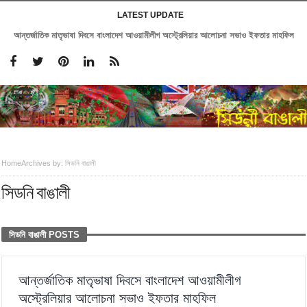
LATEST UPDATE
সিডনিতে একুশে একাডেমীর আয়োজনে ২৭তম বইমেলা অনুষ্ঠিত
Home
Archives by: সিডনি বাঙালী
সিডনি বাঙালী
সিডনি বাঙালী POSTS
আন্তর্জাতিক মাতৃভাষা দিবসে বাংলাদেশ আওয়ামীলীগ
অস্ট্রেলিয়ার আলোচনা সভাও ইফতার মাহফিল