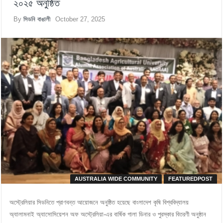
২০২৫ অনুষ্ঠিত
By
সিডনি বাঙালী
October 27, 2025
AUSTRALIA WIDE COMMUNITY
FEATUREDPOST
অস্ট্রেলিয়ার সিডনিতে প্রাণবন্ত আয়োজনে অনুষ্ঠিত হয়েছে বাংলাদেশ কৃষি বিশ্ববিদ্যালয়
অ্যালামনাই অ্যাসোসিয়েশন অফ অস্ট্রেলিয়া-এর বার্ষিক গালা ডিনার ও পুরস্কার বিতরণী অনুষ্ঠান