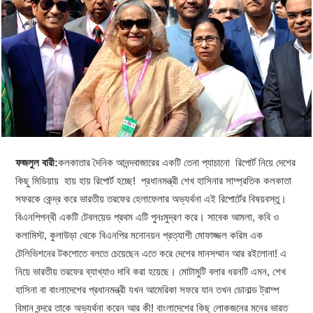
ফজলুল বারী:
কলকাতার দৈনিক আনন্দবাজারের একটি তেনা প্যাচানো রিপোর্ট নিয়ে দেশের
কিছু মিডিয়ায় হায় হায় রিপোর্ট হচ্ছে! প্রধানমন্ত্রী শেখ হাসিনার সাম্প্রতিক কলকাতা
সফরকে কেন্দ্র করে ভারতীয় তরফের হেলাফেলার অভ্যর্থনা এই রিপোর্টের বিষয়বস্তু।
বিএনপিপন্থী একটি টেবলয়েড প্রথম এটি পুনঃমুদ্রণ করে। সাবেক আমলা, কবি ও
কলামিস্ট, কুলাউড়া থেকে বিএনপির মনোনয়ন প্রত্যাশী মোফাজ্জল করিম এক
টেলিভিশনের টকশোতে বলতে চেয়েছেন এতে করে দেশের মানসম্মান আর রইলোনা! এ
নিয়ে ভারতীয় তরফের ব্যাখ্যাও দাবি করা হয়েছে। মোটামুটি বলার ধরনটি এমন, শেখ
হাসিনা বা বাংলাদেশের প্রধানমন্ত্রী যখন আমেরিকা সফরে যান তখন ডোনাল্ড ট্রাম্প
বিমান বন্দরে তাকে অভ্যর্থনা করেন আর কী! বাংলাদেশের কিছু লোকজনের মনের ভারত