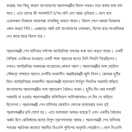
করেছে অত কিছু ভাবলে বাংলাদেশের প্রধানমন্ত্রীর বিদেশ সফরও বন্ধ রাখার কথা বলা
যাবে। এতে দেশের কী লাভক্ষতি? দু’শর বেশি দেশ আছে দুনিয়ায়। দেশে বসে
একেকজন নিজেকে লারেলাপ্পা নানাকিছু ভাবতে পারেন। বিদেশ গেলে আমরা নিজেদের
ওজন করতে শিখি। এরজন্যে আমি চাই বাংলাদেশের লোকজন, বিশেষ করে সাংবাদিকরা
যেন মাঝে মাঝে বিদেশ যায়।
প্রধানমন্ত্রী শেখ হাসিনার সর্বশেষ অস্ট্রেলিয়া সফরের কথা মনে করতে পারেন। একটি
বৈশ্বিক এনজিওর দাওয়াতে একটি পদক গ্রহনের জন্যে তিনি সিডনি গিয়েছিলেন।
তখনও অস্ট্রেলিয়া সরকারের দাওয়াতের ঘোষনা আসে। প্রধানমন্ত্রীর সঙ্গে হোটেলে
সৌজন্য সাক্ষাতে আসেন দেশটির তৎকালীন পররাষ্ট্রমন্ত্রী জুলি বিশপ। রোববার ছুটির
দিনে অস্ট্রেলিয়ার তৎকালীন প্রধানমন্ত্রী ম্যালকম টার্নবুল সিডনির সরকারি বাড়িতে
বাংলাদেশের প্রধানমন্ত্রীর সঙ্গে প্রাতঃরাশ বৈঠকও করেন। ছুটির দিন আর সফরটি
সরকারি না হওয়ায় প্রধানমন্ত্রীর অফিসিয়েল ফটোগ্রাফারও সে দিন সে বাড়িতে
ছিলেননা। প্রধানমন্ত্রী শেখ হাসিনার মোবাইল ফোনের ক্যামেরায় তখন দুই
প্রধানমন্ত্রীর ছবি তোলা হয়। এতে মহাভারত অশুদ্ধ হয়েছে? এমন একটির বৈঠকের
অর্জন ছিল রোহিঙ্গাদের জন্যে বিপুল ত্রাণসাহায্য আদায়। প্রধানমন্ত্রী শেখ হাসিনার
সফরের প্রতিবাদ জানাতে স্থানীয় বিএনপি পুলিশের অনুমতি পেয়েছিল। দেশে বিএনপি