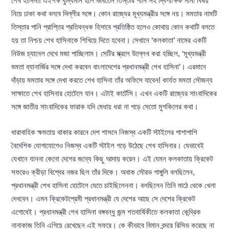
শেখ হাসিনা! এইপক্ষ বুদ্ধিমান হলে ভাবতেন তিস্তার পানি সহ দ্বিপাক্ষিক নানা বিষয়
নিয়ে ঢাকা কথা বলবে দিল্লীর সঙ্গে। কোন রাজ্যের মূখ্যমন্ত্রীর সঙ্গে নয়। মমতার নামটি
তিস্তার পানি প্রাপ্তির প্রতিবন্ধক হিসাবে প্রতিষ্ঠিত হলেও কোথায় কোন কথাটি বলতে
হয় তা নিশ্চয় শেখ হাসিনাকে শিখিয়ে দিতে হবেনা। সেখানে ‘কলকাতা’ নামের একটি
নিউজ চ্যানেল দেখে মজা পাচ্ছিলাম। সেটির স্ক্রলে উল্লেখ করা হচ্ছিল, ‘মূখ্যমন্ত্রী
মমতা ব্যানার্জির সঙ্গে দেখা করবেন বাংলাদেশের প্রধানমন্ত্রী শেখ হাসিনা’। এরমানে
দাঁড়ায় মমতার সঙ্গে দেখা করতে শেখ হাসিনা তাঁর অফিসে যাবেন! কার্যত মমতা সৌজন্য
সাক্ষাতে শেখ হাসিনার হোটেলে যান। এটাই কার্টেসি। এখন একটি রাজ্যের সাংবাদিকের
সঙ্গে জাতীয় সাংবাদিকের ফারাক যদি মেধায় ধরা না পড়ে সেতো মুশকিলের কথা।
ধারাবাহিক ক্ষমতায় থাকার কারনে দেশ শাসনে নিজস্ব একটি স্টাইলের পাশাপাশি
বৈদেশিক যোগাযোগেও নিজস্ব একটি স্টাইল গড়ে উঠেছে শেখ হাসিনার। যেভাবেই
যেখানে যাননা কেনো দেশের জন্যে কিছু আদায় করেন। এই যেমন কলকাতায় ক্রিকেট
সফরেও ক্রীড়া বিশ্বের নজর ছিল তাঁর দিকে। অবাক সৌরভ গাঙ্গুলি বলছিলেন,
প্রধানমন্ত্রী শেখ হাসিনা হোটেলে যেতে চাইছিলেননা। বলছিলেন তিনি মাঠে থেকে খেলা
দেখবেন। এমন ক্রিকেটপ্রেমী প্রধানমন্ত্রী যে দেশের আছে সে দেশের ক্রিকেট
এগোবেই। প্রধানমন্ত্রী শেখ হাসিনা বঙ্গবন্ধু জন্ম শতবার্ষিকীতে কলকাতা কেন্দ্রিক
নানাকাজ তিনি এগিয়ে রেখেছেন এই সফরে। কে কীভাবে বিমান বন্দরে রিসিভ করেছে না