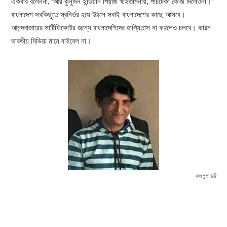
একবার বলেননা, ‘আর কুনুদিন ইন্ডিয়ান পিয়াজ খাইতামনায়, পাচটেকা কেজি দিলেওনা।‘
বাংলাদেশ সবকিছুতে স্বনির্ভর হয়ে উঠলে সবাই বাংলাদেশের কাছে আসবে।
আনন্দবাজারের সার্টিফিকেটের জন্যে বাংলাদেশিদের হাপ্যিতাস না করলেও চলবে। কারন
ভারতীয় মিডিয়া মানে বাইবেল না।
ফজলুল বারী