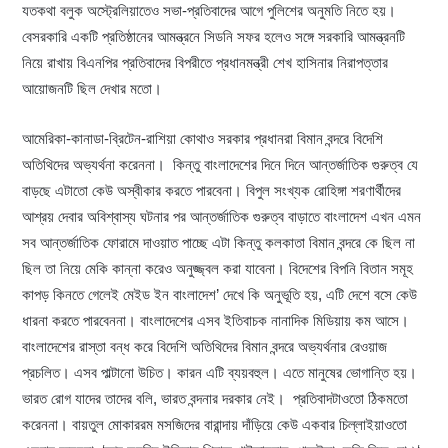
যতকথা বলুক অস্ট্রেলিয়াতেও সভা-প্রতিবাদের আগে পুলিশের অনুমতি নিতে হয়।
বেসরকারি একটি প্রতিষ্ঠানের আমন্ত্রনে সিডনি সফর হলেও সঙ্গে সরকারি আমন্ত্রনটি
নিয়ে রাখায় বিএনপির প্রতিবাদের বিপরীতে প্রধানমন্ত্রী শেখ হাসিনার নিরাপত্তার
আয়োজনটি ছিল দেখার মতো।
আমেরিকা-কানাডা-ব্রিটেন-রাশিয়া কোথাও সরকার প্রধানরা বিমান বন্দরে বিদেশি
অতিথিদের অভ্যর্থনা করেননা। কিন্তু বাংলাদেশের দিনে দিনে আন্তর্জাতিক গুরুত্ব যে
বাড়ছে এটাতো কেউ অস্বীকার করতে পারবেনা। বিপুল সংখ্যক রোহিঙ্গা শরণার্থীদের
আশ্রয় দেবার অবিশ্বাস্য ঘটনার পর আন্তর্জাতিক গুরুত্ব বাড়াতে বাংলাদেশ এখন এমন
সব আন্তর্জাতিক ফোরামে দাওয়াত পাচ্ছে এটা কিন্তু কলকাতা বিমান বন্দরে কে ছিল না
ছিল তা নিয়ে মেকি কান্না করেও অনুজ্জ্বল করা যাবেনা। বিদেশের বিপনি বিতান সমূহ
কাপড় কিনতে গেলেই মেইড ইন বাংলাদেশ’ দেখে কি অনুভূতি হয়, এটি দেশে বসে কেউ
ধারনা করতে পারবেননা। বাংলাদেশের এসব ইতিবাচক নানাদিক মিডিয়ায় কম আসে।
বাংলাদেশের রাস্তা বন্ধ করে বিদেশি অতিথিদের বিমান বন্দরে অভ্যর্থনার রেওয়াজ
প্রচলিত। এসব পাল্টানো উচিত। কারন এটি ব্যয়বহুল। এতে মানুষের ভোগান্তি হয়।
ভারত রোগ যাদের তাদের বলি, ভারত বন্দনার দরকার নেই। প্রতিবাদটাওতো ঠিকমতো
করেননা। বায়তুল মোকাররম মসজিদের বারান্দায় দাঁড়িয়ে কেউ একবার চিল্লাইয়াওতো