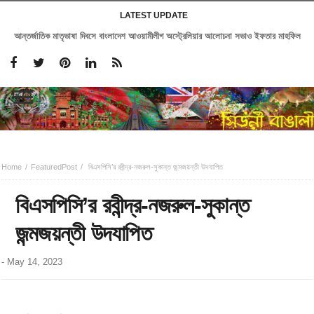
LATEST UPDATE
আন্তর্জাতিক মাতৃভাষা দিবসে বাংলাদেশ আওয়ামীলীগ অস্ট্রেলিয়ার আলোচনা সভাও ইফতার মাহফিল
Home
FeaturedPost
বিএসপিসি’র রবীন্দ্র-নজরুল-সুকান্ত জন্মজয়ন্তী উদযাপিত
বিএসপিসি’র রবীন্দ্র-নজরুল-সুকান্ত
জন্মজয়ন্তী উদযাপিত
-
May 14, 2023