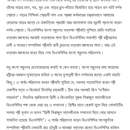
তাঁদের নাচের তাল, লয়, সুর এবং নাচের ছন্দ-গতিতে বিমোহিত হয়ে পড়েন হল ভর্তি দর্শক
শ্রোতা। নাচের শিক্ষিকা শ্রেয়সী দাস এবং প্রজ্ঞা কর্মকারের তত্ত্বাবধানে আমাদের
মেয়েদের নাচের জন্যে যে ঐকান্তিক প্রচেষ্টা আর ভালোবাসা তার ভূয়সী প্রশংসা করেন
দর্শক-শ্রোতা। বিএসপিসির বাংলা স্কুলের অধ্যক্ষা শ্রীমতি সুস্মিতা জেমি সবাইকে
ধন্যবাদ জ্ঞাপনের পরপরই ধন্যবাদের পালা ছিল বিএসপিসির সভাপতি শ্রী রথীন্দ্রনাথ
ঢালী ও সাধারণ সম্পাদিকা শ্রীমতি রানী মন্ডলের ধন্যবাদ জ্ঞাপনের পালা। আর এই
ধন্যবাদ জ্ঞাপনের মধ্যে দিয়ে শেষ বিএসপিসির বাংলা স্কুলের পরিবেশনা।
শুধু বাংলা স্কুলের ছেলেমেয়েদের কথাই বা কেন বলবো। বাংলা স্কুলের বাবা মায়েদের
রবীন্দ্র-নজরুল-সুকান্তের কবিতা ও গানের যুগলবন্দী ছিল দর্শকদের জন্যে একটা বাড়তি
কিছু। এ পর্বের পরিচালনা করেন শ্রীমতি সুমিতা দে, তবলায় সহযোগিতা করেন শ্রী
দেবাশীষ দত্ত ও কিবোর্ডে নীলাদ্রি চক্রবর্তী। ঠিক তার পরপরই ছিল “গুণীজন
সম্বর্ধনা”। সিডনির প্রথিতযশা শিল্পী ও কিংবদন্তি পুরুষ সিরাজুল সালেকীনকে
বিএসপিসির পক্ষ থেকে দেয়া হয় এ সম্মাননা। শিল্পীর হাতে ক্রেস্ট তুলে দিয়ে সোসাইটির
সদস্য শ্রী মৃনাল দে বলেন “শিল্পী সিরাজুল সালেকীনকে সম্মাননা দিতে পেরে আসলে
সম্মানিত হয়েছে বিএসপিসি”। এ পর্বের পরিচালনা করেন বিএসপিসির সাংস্কৃতিক
সম্পাদিকা শ্রীমতি দেবযানী রায় চৌধুরী ও শুভেচ্ছা বক্তব্য রাখেন বিএসপিসির বর্তমান