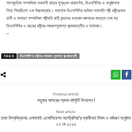
সাংস্কৃতিক সম্পাদিকা দেবযানী রায়ের সুশৃঙ্খল ধারাবর্ণনা, বিএসপিসির এ অনুষ্ঠানকে
নিয়ে গিয়েছিলো এক উচ্চমাত্রায়। সবশেষে বিএসপিসির বর্তমান সভাপতি শ্রী রথীন্দ্রনাথ
ঢালী ও সাধারণ সম্পাদিকা শ্রীমতি রানী মন্ডলের ধন্যবাদ জ্ঞাপনের মাধ্যমে শেষ হয়
বিএসপিসির এ বছরের রবীন্দ্র-নজরুলসুকান্ত জন্মজয়ন্তীর এ মহাযজ্ঞ।
–
TAGS
বিএসপিসি'র রবীন্দ্র-নজরুল-সুকান্ত জন্মজয়ন্তী
Previous article
পড়ুয়ার আসরের প্রথম বর্ষপূর্তি উৎযাপন !
Next article
ঢাকা বিশ্ববিদ্যালয় এলামনাই এসোসিয়েশন অস্ট্রেলিয়া’র স্বাধীনতা দিবস ও বর্ষবরণ অনুষ্ঠান
২৭ মে ২০২৩