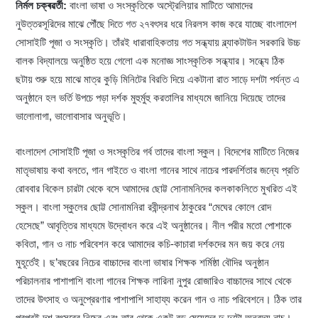
নির্মল চক্ৰৱৰ্তী:
বাংলা ভাষা ও সংস্কৃতিকে অস্ট্রেলিয়ার মাটিতে আমাদের
নুউত্তরসূরিদের মাঝে পৌঁছে দিতে গত ২৭বৎসর ধরে নিরলস কাজ করে যাচ্ছে বাংলাদেশ
সোসাইটি পূজা ও সংস্কৃতি। তাঁরই ধারাবাহিকতায় গত সন্ধ্যায় ব্ল্যাকটাউন সরকারি উচ্চ
বালক বিদ্যালয়ে অনুষ্ঠিত হয়ে গেলো এক মনোজ্ঞ সাংস্কৃতিক সন্ধ্যার। সন্ধ্যে ঠিক
ছটায় শুরু হয়ে মাঝে মাত্র কুড়ি মিনিটের বিরতি দিয়ে একটানা রাত সাড়ে দশটা পর্যন্ত এ
অনুষ্ঠানে হল ভর্তি উপচে পড়া দর্শক মুহুর্মুহু করতালির মাধ্যমে জানিয়ে দিয়েছে তাদের
ভালোলাগা, ভালোবাসার অনুভূতি।
বাংলাদেশ সোসাইটি পূজা ও সংস্কৃতির গর্ব তাদের বাংলা স্কুল। বিদেশের মাটিতে নিজের
মাতৃভাষায় কথা বলতে, গান গাইতে ও বাংলা গানের সাথে নাচের পারদর্শিতার জন্যে প্রতি
রোববার বিকেল চারটা থেকে বসে আমাদের ছোট্ট সোনামনিদের কলকাকলিতে মুখরিত এই
স্কুল। বাংলা স্কুলের ছোট্ট সোনামনিরা রবীন্দ্রনাথ ঠাকুরের “মেঘের কোলে রোদ
হেসেছে” আবৃত্তির মাধ্যমে উদ্বোধন করে এই অনুষ্ঠানের। নীল পরীর মতো পোশাকে
কবিতা, গান ও নাচ পরিবেশন করে আমাদের কচি-কাচারা দর্শকদের মন জয় করে নেয়
মুহূর্তেই। ছ’বছরের নিচের বাচ্চাদের বাংলা ভাষার শিক্ষক শর্মিষ্ঠা বৌদির অনুষ্ঠান
পরিচালনার পাশাপাশি বাংলা গানের শিক্ষক লারিনা নুপুর রোজারিও বাচ্চাদের সাথে থেকে
তাদের উৎসাহ ও অনুপ্রেরণার পাশাপাশি সাহায্য করেন গান ও নাচ পরিবেশনে। ঠিক তার
পরপরই দশ বৎসরের নিচের এবং তার থেকে একটু বড় মেয়েদের দু দুটো অনবদ্য নাচ।