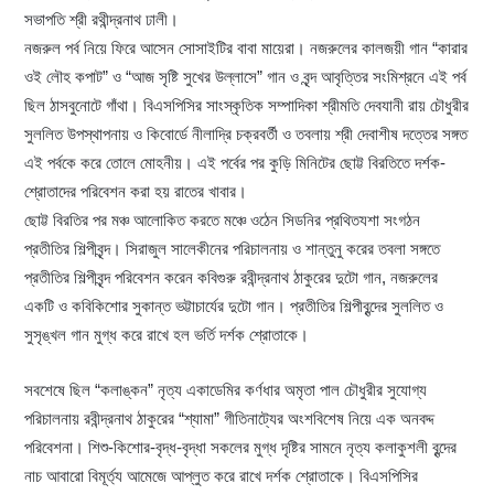
সভাপতি শ্রী রথীন্দ্রনাথ ঢালী।
নজরুল পর্ব নিয়ে ফিরে আসেন সোসাইটির বাবা মায়েরা। নজরুলের কালজয়ী গান “কারার
ওই লৌহ কপাট” ও “আজ সৃষ্টি সুখের উল্লাসে” গান ও বৃন্দ আবৃত্তির সংমিশ্রনে এই পর্ব
ছিল ঠাসবুনোটে গাঁথা। বিএসপিসির সাংস্কৃতিক সম্পাদিকা শ্রীমতি দেবযানী রায় চৌধুরীর
সুললিত উপস্থাপনায় ও কিবোর্ডে নীলাদ্রি চক্রবর্তী ও তবলায় শ্রী দেবাশীষ দত্তের সঙ্গত
এই পর্বকে করে তোলে মোহনীয়। এই পর্বের পর কুড়ি মিনিটের ছোট্ট বিরতিতে দর্শক-
শ্রোতাদের পরিবেশন করা হয় রাতের খাবার।
ছোট্ট বিরতির পর মঞ্চ আলোকিত করতে মঞ্চে ওঠেন সিডনির প্রথিতযশা সংগঠন
প্রতীতির শিল্পীবৃন্দ। সিরাজুল সালেকীনের পরিচালনায় ও শান্তুনু করের তবলা সঙ্গতে
প্রতীতির শিল্পীবৃন্দ পরিবেশন করেন কবিগুরু রবীন্দ্রনাথ ঠাকুরের দুটো গান, নজরুলের
একটি ও কবিকিশোর সুকান্ত ভট্টাচার্যের দুটো গান। প্রতীতির শিল্পীবৃন্দের সুললিত ও
সুসৃঙ্খল গান মুগ্ধ করে রাখে হল ভর্তি দর্শক শ্রোতাকে।
সবশেষে ছিল “কলাঙ্কন” নৃত্য একাডেমির কর্ণধার অমৃতা পাল চৌধুরীর সুযোগ্য
পরিচালনায় রবীন্দ্রনাথ ঠাকুরের “শ্যামা” গীতিনাট্যের অংশবিশেষ নিয়ে এক অনবদ্দ
পরিবেশনা। শিশু-কিশোর-বৃদ্ধ-বৃদ্ধা সকলের মুগ্ধ দৃষ্টির সামনে নৃত্য কলাকুশলী বৃন্দের
নাচ আবারো বিমূর্ত্য আমেজে আপ্লুত করে রাখে দর্শক শ্রোতাকে। বিএসপিসির