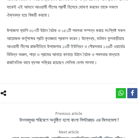
যাকেই এই আসনে আওয়ামী লীগের প্রার্থী হিসেবে ঘোষণা করবেন তাকে সকলে
ঐক্যবদ্ধ হয়ে বিজয়ী করবো।
উপজেলা ব্যাপি ৩১৭টি উঠান বৈঠক ও ১৫১টি পথসভা সম্পন্ন করায় সংশ্লিষ্ট সকল
আয়োজক কর্তৃপক্ষের প্রতি কৃতজ্ঞতা প্রকাশ করেন। উল্লেখ্য, বর্তমান ফুলবাড়ীয়ায়
আওয়ামী লীগের রাজনীতিতে উপজেলার ১৩টি ইউনিয়ন ও পৌরসভার ১২৬টি ওয়ার্ডের
বিভিন্ন অঞ্চল, পাড়া ও গ্রামের আনাচে কানাচে উঠান বৈঠক ও পথসভার মাধ্যমে
রাজনৈতিক ভাবে ব্যপক সক্রিয় রয়েছেন সেলিমা বেগম সালমা।
Previous article
উৎসবমুখর পরিবেশে অনুষ্ঠিত হলো বাংলা সিস্টারহুড এর মিলনমেলা !
Next article