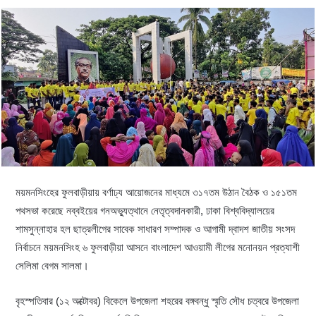
ময়মনসিংহের ফুলবাড়ীয়ায় বর্ণাঢ্য আয়োজনের মাধ্যমে ৩১৭তম উঠান বৈঠক ও ১৫১তম
পথসভা করেছে নব্বইয়ের গনঅভ্যুত্থানে নেতৃত্বদানকারী, ঢাকা বিশ্ববিদ্যালয়ের
শামসুন্নাহার হল ছাত্রলীগের সাবেক সাধারণ সম্পাদক ও আগামী দ্বাদশ জাতীয় সংসদ
নির্বাচনে ময়মনসিংহ ৬ ফুলবাড়ীয়া আসনে বাংলাদেশ আওয়ামী লীগের মনোনয়ন প্রত্যাশী
সেলিমা বেগম সালমা।
বৃহস্পতিবার (১২ অক্টোবর) বিকেলে উপজেলা শহরের বঙ্গবন্ধু স্মৃতি সৌধ চত্বরে উপজেলা