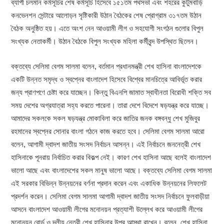
ব্যাপী চলমান কর্মসূচির শেষ কর্মসূচি হিসেবে ১৫১তম পথসভা এবং শহরের কুটুমবাড়ি
কনভেনশন সেন্টারে আলোড়ন সৃষ্টিকারী উঠান বৈঠকের শেষ প্রোগ্রাম ৩১৭তম উঠান
বৈঠক অনুষ্ঠিত হয়। এতে অংশ নেন আওয়ামী লীগ ও সহযোগী সংগঠন গুলোর বিপুল
সংখ্যক নেতাকর্মী। উঠান বৈঠকে বিপুল সংখ্যক মহিলা কর্মীবৃন্দ উপস্থিত ছিলেন।
বক্তব্যে সেলিমা বেগম সালমা বলেন, বর্তমান প্রধানমন্ত্রী শেখ হাসিনা বাংলাদেশকে
একটি উন্নত সমৃদ্ধ ও স্বপ্নের বাংলাদেশ হিসেবে বিশ্বের মানচিত্রে আবির্ভূত করার
জন্য প্রাণপণে চেষ্টা করে যাচ্ছেন। কিন্তু বিএনপি জামাত স্বাধীনতা বিরোধী শক্তি সব
সময় দেশের অগ্রযাত্রা সহ্য করতে পারেনা। তারা দেশে বিদেশে ষড়যন্ত্র করে যাচ্ছে।
আমাদের সকলকে সকল ষড়যন্ত্র মোকাবিলা করে জাতির জনক বঙ্গবন্ধু শেখ মুজিবুর
রহমানের স্বপ্নের সোনার বাংলা গঠনে কাজ করতে হবে। সেলিমা বেগম সালমা আরো
বলেন, আগামী দ্বাদশ জাতীয় সংসদ নির্বাচন আসন্ন। এই নির্বাচনে জননেত্রী শেখ
হাসিনাকে পূনরায় নির্বাচিত করার বিকল্প নেই। কারণ শেখ হাসিনা আছে বলেই বাংলাদেশ
ভালো আছে এবং বাংলাদেশের সকল মানুষ ভালো আছে। বক্তব্যে সেলিমা বেগম সালমা
এই সরকার বিভিন্ন উন্নয়নের বর্ণনা প্রদান করেন এবং একাধিক উন্নয়নের লিফলেট
প্রদর্শন করেন। সেলিমা বেগম সালমা আগামী দ্বাদশ জাতীয় সংসদ নির্বাচনে ফুলবাড়ীয়া
আসনে বাংলাদেশ আওয়ামী লীগের মনোনয়ন প্রত্যাশী উল্লেখ করে আওয়ামী লীগের
মনোনয়ন বোর্ড ও দলীয় নেত্রী শেখ হাসিনার উপর আস্থা রাখেন। বলেন, শেখ হাসিনা