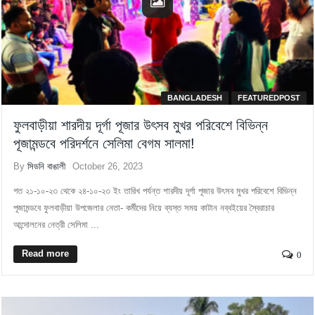
BANGLADESH
FEATUREDPOST
ফুলবাড়ীয়া শারদীয় দূর্গা পূজার উৎসব মুখর পরিবেশে বিভিন্ন
পূজামন্ডবে পরিদর্শনে সেলিমা বেগম সালমা!
By
সিডনি বাঙালী
October 26, 2023
গত ২১-১০-২৩ থেকে ২৪-১০-২৩ ইং তারিখ পর্যন্ত শারদীয় দূর্গা পূজার উৎসব মুখর পরিবেশে বিভিন্ন
পূজামন্ডবে ফুলবাড়ীয়া উপজেলার নেতা- কর্মীদের নিয়ে ব্যস্ত সময় কাটান নব্বইয়ের স্বৈরাচার
আন্দোলনের নেত্রী সেলিমা ...
Read more
0