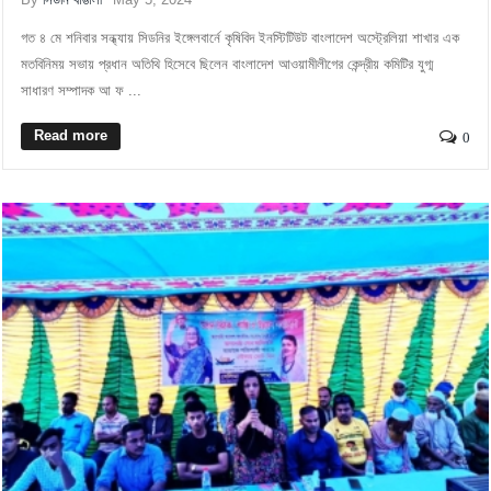
গত ৪ মে শনিবার সন্ধ্যায় সিডনির ইঙ্গেলবার্নে কৃষিবিদ ইনস্টিটিউট বাংলাদেশ অস্ট্রেলিয়া শাখার এক
মতবিনিময় সভায় প্রধান অতিথি হিসেবে ছিলেন বাংলাদেশ আওয়ামীলীগের কেন্দ্রীয় কমিটির যুগ্ম
সাধারণ সম্পাদক আ ফ ...
Read more
0