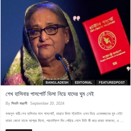
BANGLADESH
EDITORIAL
FEATUREDPOST
শেখ হাসিনার পাসপোর্ট ভিসা নিয়ে যাদের ঘুম নেই
By
সিডনি বাঙালী
September 20, 2024
ফজলুল বারী:শেখ হাসিনার লাল পাসপোর্ট, ভারতে ভিসা স্ট্যাটাস এসব নিয়ে একেকজনের ঘুম নেই!
ভারত কেনো তাকে আশ্রয় দিলো, পয়তাল্লিশ দিন পেরিয়ে গেলে তিনি কী করে ভারত থাকবেন, এ ...