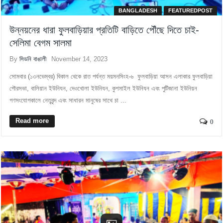
BANGLADESH
FEATUREDPOST
উন্নয়নের ধারা ফুলবাড়িয়ার প্রতিটি বাড়িতে পৌঁছে দিতে চাই-
সেলিমা বেগম সালমা
By
সিডনি বাঙালী
November 14, 2023
সোমবার (১৩নভেম্বর) বিকাল থেকে রাত পর্যন্ত ময়মনসিংহ-৬ ফুলবাড়িয়া আসন এলাকার ফুলবাড়িয়া
পৌরসভা, বালিয়ান ইউনিযন, দেওখোলা ইউনিযন, কুশমাইল ইউনিযন এবং পুটিজানা ইউনিয়ন
গণসংযোগকালে নেতৃবৃন্দ এবং সাধারন মানুষের সাথে চা ...
Read more
0