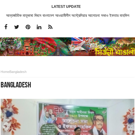
LATEST UPDATE
সিডনিতে একুশে একাডেমীর আয়োজনে ২৭তম বইমেলা অনুষ্ঠিত
Home
Bangladesh
BANGLADESH