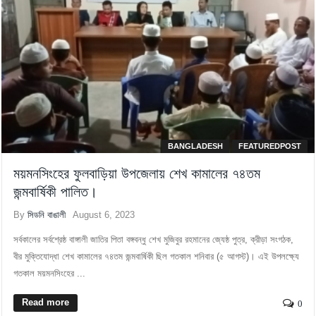
BANGLADESH
FEATUREDPOST
ময়মনসিংহের ফুলবাড়িয়া উপজেলায় শেখ কামালের ৭৪তম
জন্মবার্ষিকী পালিত।
By
সিডনি বাঙালী
August 6, 2023
সর্বকালের সর্বশ্রেষ্ঠ বাঙ্গালী জাতির পিতা বঙ্গবন্ধু শেখ মুজিবুর রহমানের জ্যেষ্ঠ পুত্র, ক্রীড়া সংগঠক,
বীর মুক্তিযোদ্ধা শেখ কামালের ৭৪তম জন্মবার্ষিকী ছিল গতকাল শনিবার (৫ আগস্ট)। এই উপলক্ষ্যে
গতকাল ময়মনসিংহের ...
Read more
0