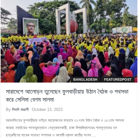
BANGLADESH
FEATUREDPOST
সারাদেশে আলোড়ন তুলেছেন ফুলবাড়ীয়ায় উঠান বৈঠক ও পথসভা
করে সেলিমা বেগম সালমা
By
সিডনি বাঙালী
October 13, 2023
ময়মনসিংহের ফুলবাড়ীয়ায় বর্ণাঢ্য আয়োজনের মাধ্যমে ৩১৭তম উঠান বৈঠক ও ১৫১তম পথসভা
করেছে নব্বইয়ের গনঅভ্যুত্থানে নেতৃত্বদানকারী, ঢাকা বিশ্ববিদ্যালয়ের শামসুন্নাহার হল
ছাত্রলীগের সাবেক সাধারণ সম্পাদক ও আগামী দ্বাদশ জাতীয় সংসদ ...