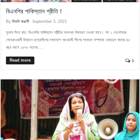
বিএনপির পাকিস্তান প্রীতি !
By
সিডনি বাঙালী
September 3, 2023
সুভাষ সিংহ রায়: বিএনপির পাকিস্তান প্রীতির অসংখ্য উদাহরণ দেওয়া যাবে। গত ১ সেপ্টেম্বর
সোহরাওয়ার্দী উদ্যানে ছাত্রলীগের সমাবেশে আওয়ামী লীগের সাধারণ সম্পাদক ওবায়দুল কাদের ৪৫
বছর আগে ১৯৭৮ সালের ...
Read more
0