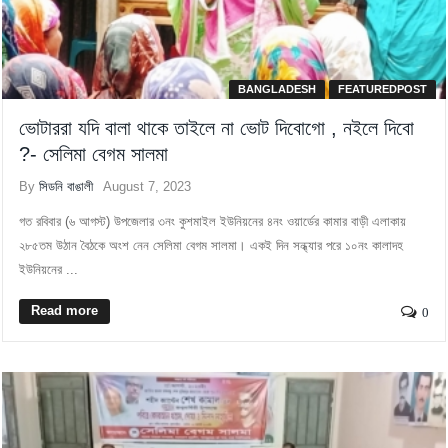
BANGLADESH
FEATUREDPOST
ভোটাররা যদি বালা থাকে তাইলে না ভোট দিবোগো , নইলে দিবো
?- সেলিমা বেগম সালমা
By
সিডনি বাঙালী
August 7, 2023
গত রবিবার (৬ আগস্ট) উপজেলার ৩নং কুশমাইল ইউনিয়নের ৪নং ওয়ার্ডের কামার বাড়ী এলাকায়
২৮৫তম উঠান বৈঠকে অংশ নেন সেলিমা বেগম সালমা। একই দিন সন্ধ্যার পরে ১০নং কালাদহ
ইউনিয়নের ...
Read more
0