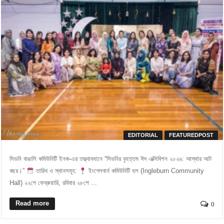
EDITORIAL
FEATUREDPOST
সিডনি বাঙালি কমিউনিটি ইনক-এর তত্ত্বাবধানে “সিডনির বৃহত্তম ঈদ এক্সিবিশন ২০২৬: আস্থার আট
বছর।” ​
তারিখ ও স্থানসমূহ: ​
ইংগেলবার্ন কমিউনিটি হল (Ingleburn Community
Hall) ​২২শে ফেব্রুয়ারি, রবিবার ​২৮শে ...
Read more
0